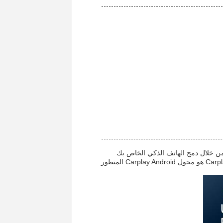
 من خلال دمج الهاتف الذكي الخاص بك
بسلاسة مع نظام المعلومات والترفيه في سيارتك.مصنوعة في الصين، صندوق Carplay هو محول Carplay Android المتطور