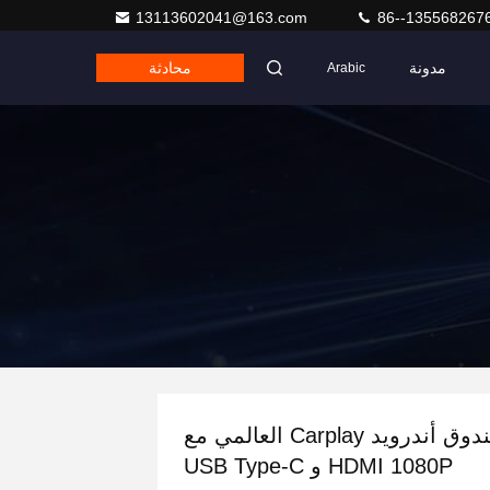
13113602041@163.com
86--135568267
مدونة
محادثة
Arabic
صندوق أندرويد Carplay العالمي مع
HDMI 1080P و USB Type-C