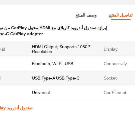
تفاصيل المنتج
وصف المنتج
إبراز:
صندوق أندرويد كاربلاي مع HDMI,محول CarPlay من نوع USB-C,1080P عالمية صندوق سيارة الروبوت
pe-C CarPlay adapter
HDMI Output, Supports 1080P
al:
Display:
Resolution
Bluetooth, Wi-Fi, USB
Connectivity:
:
USB Type-A USB Type-C
Socket:
Universal
Car Fitment:
صندوق أندرويد Carplay العالمي مع HDMI 1080P و USB Type-C