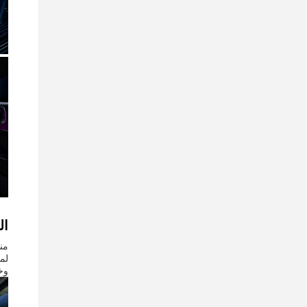
ال
من
لم
وخدمات 