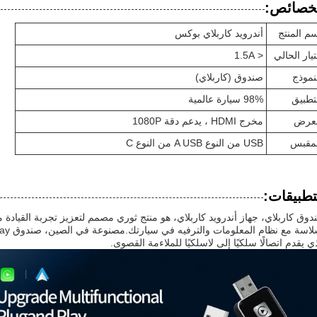
خصائص:
م المنتج
أندرويد كاربلاي بوكس
تيار الحالي
< 1.5A
نموذج
صندوق (كاربلاي)
تطبيق
98% سيارة عالمية
لعرض
مخرج HDMI ، يدعم دقة 1080P
لمقبس
USB من النوع A USB من النوع C
تطبيقات:
دوق كاربلاي، جهاز أندرويد كاربلاي، هو منتج ثوري مصمم لتعزيز تجربة القيادة
ي يقدم اتصالًا سلكيًا إلى لاسلكيًا للملاءمة القصوى.