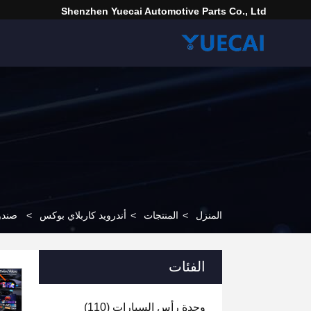
Shenzhen Yuecai Automotive Parts Co., Ltd
المنزل
>
المنتجات
>
أندرويد كاربلاي بوكس
>
صندوق أندرويد ay
الفئات
وحدة رأس السيارات
(110)