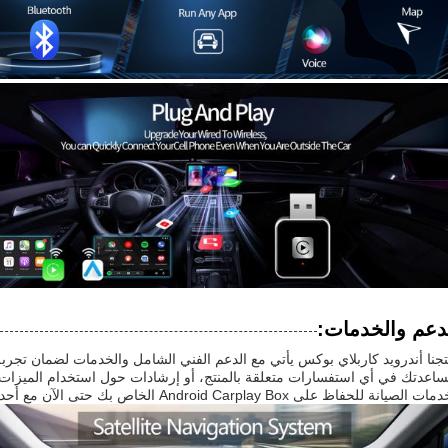
دعم والخدمات:
تجنا أندرويد كاربلاي بوكس يأتي مع الدعم الفني الشامل والخدمات لضمان تجر
ساعدتك في أي استفسارات متعلقة بالمنتج، أو إرشادات حول استخدام الميزات 
الصيانة للحفاظ على Android Carplay Box الخاص بك حتى الآن مع أحدث التحسينات والإضافات.