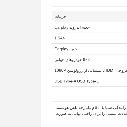
جزئیات
جعبه اندروید Carplay
<1.5A
جعبه Carplay
98٪ خودروهای جهانی
ی HDMI، پشتیبانی از رزولوشن 1080P
USB Type-A USB Type-C
 است که برای افزایش تجربه رانندگی شما با ادغام یکپارچه تلفن هوشمند
الات سیمی را برای راحتی نهایی به صورت