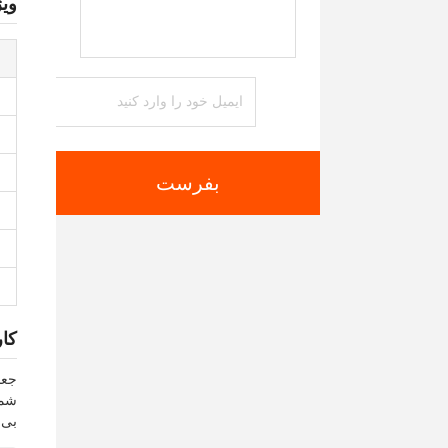
وی
بفرست
کا
شما
بی 