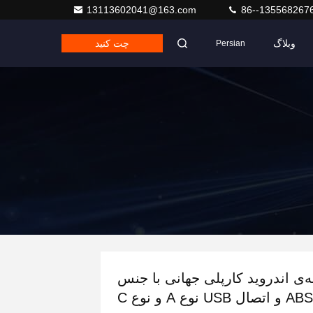
13113602041@163.com
86--135568267
وبلاگ
چت کنید
Persian
ه‌ی اندروید کارپلی جهانی با جنس
ABS و اتصال USB نوع A و نوع C