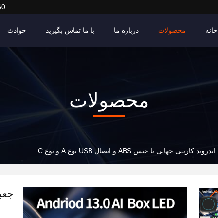
60
خانه
محصولات
درباره ما
با ما تماس بگیرید
حوادث
محصولات
ید کارپلی جهانی با جنس ABS و اتصال USB نوع A و نوع C
جعب