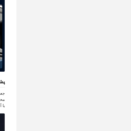
پشت
محص
با 