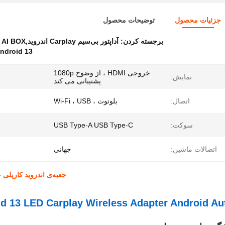
جزئیات محصول
توضیحات محصول
برجسته کردن:
آداپتور بی‌سیم Carplay اندروید,3IN1 AI BOX اندروید 13,LED Carplay Android Auto
ndroid 13
خروجی HDMI ، از وضوح 1080p
نمایش:
پشتیبانی می کند
اتصال:
بلوتوث ، Wi-Fi ، USB
سوکت:
USB Type-A USB Type-C
اتصالات ماشین:
جهانی
جعبه‌ی اندروید کارپلی جهانی با جنس ABS و
d 13 LED Carplay Wireless Adapter Android Au