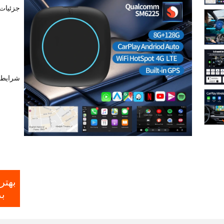
جزئیات
شرایط 
بهتر
ب