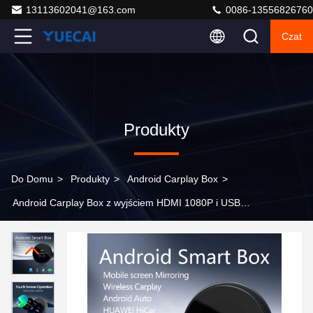
13113602041@163.com
0086-13556826760
Czat
Produkty
Do Domu
>
Produkty
>
Android Carplay Box
>
Android Carplay Box z wyjściem HDMI 1080P i USB
Type-C