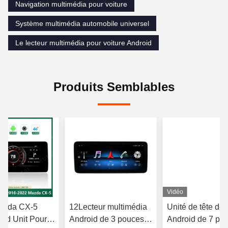
Navigation multimédia pour voiture
Système multimédia automobile universel
Le lecteur multimédia pour voiture Android
Produits Semblables
Vidéo
Mazda CX-5
12Lecteur multimédia
Unité de tête de 
ad Unit Pour
Android de 3 pouces
Android de 7 po