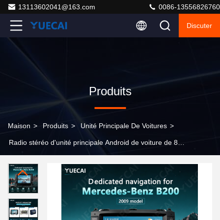
13113602041@163.com
0086-13556826760
Discuter
Produits
Maison
>
Produits
>
Unité Principale De Voitures
>
Radio stéréo d'unité principale Android de voiture de 8
pouces pour le système de Navigation GPS de Benz
B200 2009 avec le Port USB et le Type C