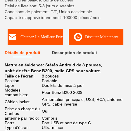
Détails d'emballage: Boîte de couleur
Délai de livraison: 5-8 jours ouvrables
Conditions de paiement: T/T, Union occidentale
Capacité d'approvisionnement: 100000 pièces/mois
Obtenez Le Meilleur Prix
Discuter Maintenant
Détails de produit
Description de produit
Mettre en évidence:
Stéréo Android de 8 pouces
,
unité de tête Benz B200
,
radio GPS pour voiture.
Taille de l'écran:
8 pouces
Position:
Portable
taper:
Des kits de mise à jour
Modèles
Pour Benz B200 2009
compatibles:
Alimentation principale, USB, RCA, antenne
Câbles inclus:
GPS, câble inversé
Prise en charge du
Oui
Canbus:
antenne par radio:
Compris
Ports:
Port USB et port de type C
Type d'écran:
Ultra-mince