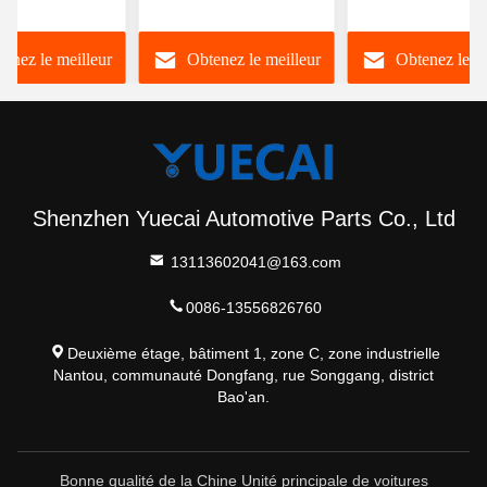
me d'origine
pour voiture Mercedes
1920 * 720 pour
e Android
Benz avec système
Chrysler / Dodge
enez le meilleur
Obtenez le meilleur
Obtenez le m
y
GPS radio audio
Jeep
prix
prix
prix
Shenzhen Yuecai Automotive Parts Co., Ltd
13113602041@163.com
0086-13556826760
Deuxième étage, bâtiment 1, zone C, zone industrielle
Nantou, communauté Dongfang, rue Songgang, district
Bao'an.
Bonne qualité de la Chine Unité principale de voitures