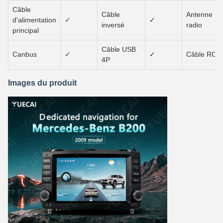
Câble
Câble
Antenne
d'alimentation
✓
✓
inversé
radio
principal
Câble USB
Canbus
✓
✓
Câble RCA
4P
Images du produit