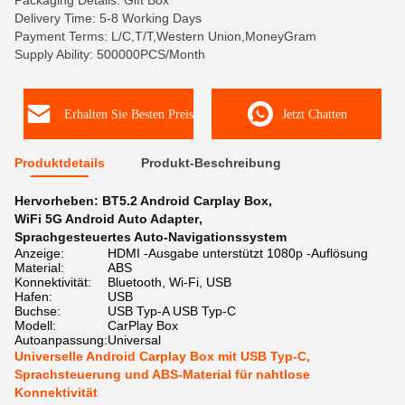
Packaging Details: Gift Box
Delivery Time: 5-8 Working Days
Payment Terms: L/C,T/T,Western Union,MoneyGram
Supply Ability: 500000PCS/Month
Erhalten Sie Besten Preis
Jetzt Chatten
Produktdetails
Produkt-Beschreibung
Hervorheben:
BT5.2 Android Carplay Box
,
WiFi 5G Android Auto Adapter
,
Sprachgesteuertes Auto-Navigationssystem
Anzeige:
HDMI -Ausgabe unterstützt 1080p -Auflösung
Material:
ABS
Konnektivität:
Bluetooth, Wi-Fi, USB
Hafen:
USB
Buchse:
USB Typ-A USB Typ-C
Modell:
CarPlay Box
Autoanpassung:
Universal
Universelle Android Carplay Box mit USB Typ-C,
Sprachsteuerung und ABS-Material für nahtlose
Konnektivität