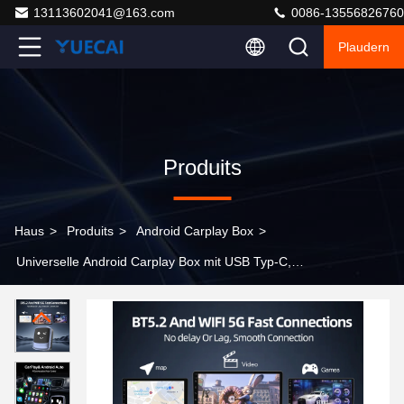
13113602041@163.com
0086-13556826760
Plaudern
Produits
Haus
>
Produits
>
Android Carplay Box
>
Universelle Android Carplay Box mit USB Typ-C,
Sprachsteuerung und ABS-Material für nahtlose
Konnektivität