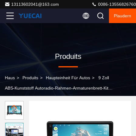
13113602041@163.com
0086-13556826760
Plaudern
Produits
Haus
>
Produits
>
Haupteinheit Für Autos
>
9 Zoll
ABS-Kunststoff Autoradio-Rahmen-Armaturenbrett-Kit
für Mercedes Benz C-Klasse W204