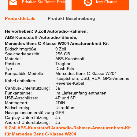
Erhalten Sie Besten Preis
Jetzt Chatten
Produktdetails
Produkt-Beschreibung
Hervorheben:
9 Zoll Autoradio-Rahmen
,
ABS-Kunststoff-Autoradio-Blende
,
Mercedes Benz C-Klasse W204 Armaturenbrett-Kit
Bildschirmgröße:
9 Zoll
Speicherkapazität:
256 GB
Material:
ABS-Kunststoff
Position:
Tragbar
Typ:
Dash-Kits
Kompatible Modelle:
Mercedes Benz C-Klasse W204
Hauptstrom, USB, RCA, GPS-Antenne,
Kabel enthalten:
Reverse-Kabel
Canbus-Unterstützung:
Ja
Funkantenne:
Im Lieferumfang enthalten
USB-Anschlüsse:
4P und 6P
Montageart:
2DIN
Bildschirmtyp:
Ultradünn
Navigationsunterstützung:
GPS
Carplay-Unterstützung:
Ja
Android-Unterstützung:
Ja
9 Zoll ABS-Kunststoff Autoradio-Rahmen-Armaturenbrett-Kit
für Mercedes Benz C-Klasse W204