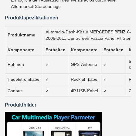
Ermöglicht den Austausch des Werksradios durch eine
Aftermarket-Stereoanlage
Produktspezifikationen
Autoradio-Dash-Kit für MERCEDES BENZ C-
Produktname
2006-2011 Car Screen Fascia Panel Fit Stere
Komponente
Enthalten
Komponente
Enthalten
Ko
6P 
Rahmen
✓
GPS-Antenne
✓
Kab
Hauptstromkabel
✓
Rückfahrkabel
✓
Rad
Canbus
✓
4P USB-Kabel
✓
Cin
Produktbilder