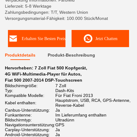
Verpackung Informationen: Farbfeld
Lieferzeit: 5-8 Werktage
Zahlungsbedingungen: T/T, Western Union
Versorgungsmaterial-Fähigkeit: 100.000 Stück/Monat
Erhalten Sie Besten Preis
Jetzt Chatten
Produktdetails
Produkt-Beschreibung
Hervorheben:
7 Zoll Fiat 500 Kopfgerät
,
4G WiFi-Multimedia-Player für Autos
,
Fiat 500 2007-2014 DSP-Touchscreen
Bildschirmgröße:
7 Zoll
Typ:
Dash-Kits
Kompatible Modelle:
Für Fiat Froni 2013
Hauptstrom, USB, RCA, GPS-Antenne,
Kabel enthalten:
Reverse-Kabel
Canbus-Unterstützung:
Ja
Funkantenne:
Im Lieferumfang enthalten
Bildschirmtyp:
Ultradünn
Navigationsunterstützung:
GPS
Carplay-Unterstützung:
Ja
Android-Unterstützung:
Ja