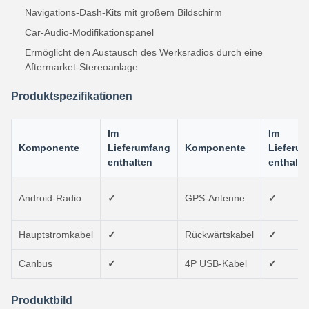
Navigations-Dash-Kits mit großem Bildschirm
Car-Audio-Modifikationspanel
Ermöglicht den Austausch des Werksradios durch eine
Aftermarket-Stereoanlage
Produktspezifikationen
Im
Im
Komponente
Lieferumfang
Komponente
Lieferu
enthalten
enthalte
Android-Radio
✓
GPS-Antenne
✓
Hauptstromkabel
✓
Rückwärtskabel
✓
Canbus
✓
4P USB-Kabel
✓
Produktbild