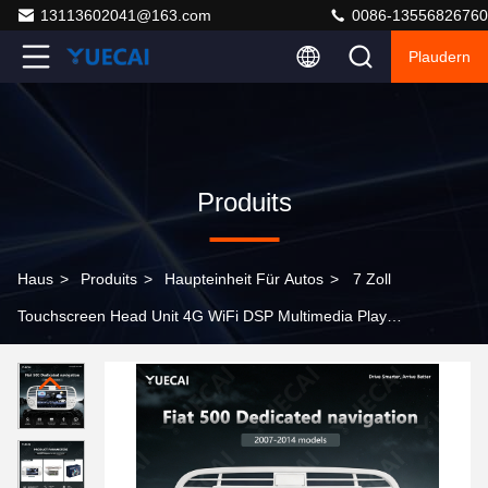
13113602041@163.com
0086-13556826760
Plaudern
Produits
Haus
>
Produits
>
Haupteinheit Für Autos
>
7 Zoll
Touchscreen Head Unit 4G WiFi DSP Multimedia Player
Kompatibel mit Fiat 500 2007-2014