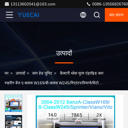
13113602041@163.com
0086-13556826760
बात करना
उत्पादों
घर
>
उत्पादों
>
कार हेड यूनिट
>
फ़ैक्टरी थोक मूल्य एंड्रॉइड कार
स्क्रीन बेंज ए-क्लास W169/बी-क्लास W245/स्प्रिंटर/वियानो/विटो
2004-2012 मॉडल वर्ष कार हेड यूनिट के लिए