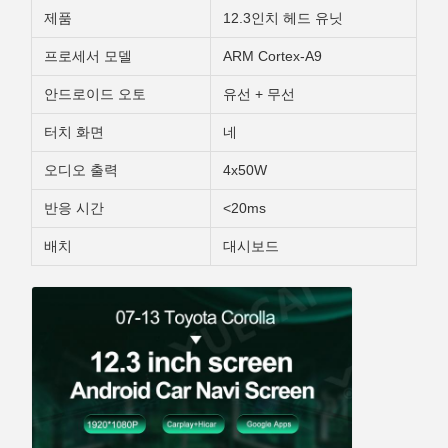
제품
12.3인치 헤드 유닛
프로세서 모델
ARM Cortex-A9
안드로이드 오토
유선 + 무선
터치 화면
네
오디오 출력
4x50W
반응 시간
<20ms
배치
대시보드