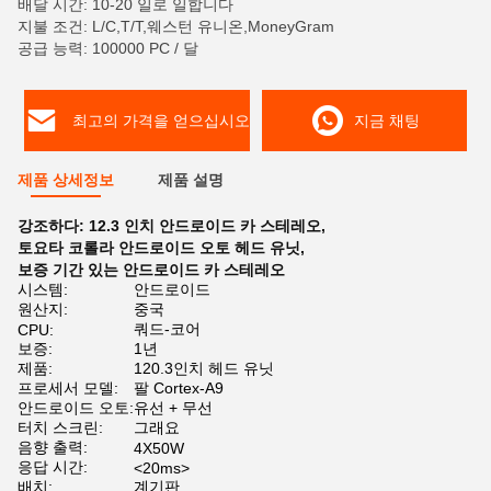
배달 시간: 10-20 일로 일합니다
지불 조건: L/C,T/T,웨스턴 유니온,MoneyGram
공급 능력: 100000 PC / 달
최고의 가격을 얻으십시오
지금 채팅
제품 상세정보
제품 설명
강조하다:
12.3 인치 안드로이드 카 스테레오
,
토요타 코롤라 안드로이드 오토 헤드 유닛
,
보증 기간 있는 안드로이드 카 스테레오
시스템:
안드로이드
원산지:
중국
쿼드-코어
CPU:
보증:
1년
제품:
120.3인치 헤드 유닛
프로세서 모델:
팔 Cortex-A9
안드로이드 오토:
유선 + 무선
터치 스크린:
그래요
음향 출력:
4X50W
응답 시간:
<20ms>
배치:
계기판