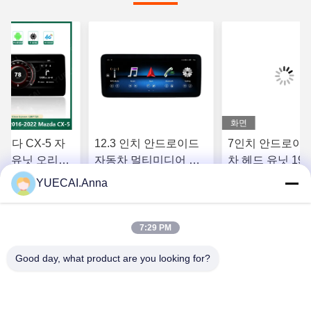
화면
마즈다 CX-5 자
12.3 인치 안드로이드
7인치 안드로이
드 유닛 오리지
자동차 멀티미디어 플
차 헤드 유닛 192
템 안드로이드
레이어 메르세데스 벤
크라이슬러 / 도지 
YUECAI.Anna
 카플레이
츠
프
고의 가격을 얻으
최고의 가격을 얻으
최고의 가격
7:29 PM
십시오
십시오
십시오
Good day, what product are you looking for?