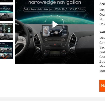
20
Szc
Mie
Orz
Num
Do
War
Min
Cen
Szc
pud
Cza
Zas
Mo
Moż
N