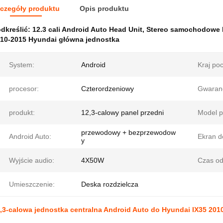
czegóły produktu
Opis produktu
dkreślić:
12.3 cali Android Auto Head Unit
,
Stereo samochodowe 
10-2015 Hyundai główna jednostka
System:
Android
Kraj po
procesor:
Czterordzeniowy
Gwaranc
produkt:
12,3-calowy panel przedni
Model p
przewodowy + bezprzewodow
Android Auto:
Ekran d
y
Wyjście audio:
4X50W
Czas od
Umieszczenie:
Deska rozdzielcza
,3-calowa jednostka centralna Android Auto do Hyundai IX35 201