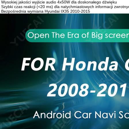
Wysokiej jakości wyjście audio 4x50W dla doskonałego dźwięku
Szybki czas reakcji (<20 ms) dla natychmiastowych informacji zwrotny
Bezpośrednia wymiana Hyundai IX35 2010-2015