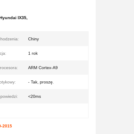
Hyundai IX35
,
chodzenia:
Chiny
ja:
1 rok
rocesora:
ARM Cortex-A9
otykowy:
- Tak, proszę.
powiedzi:
<20ms
0-2015