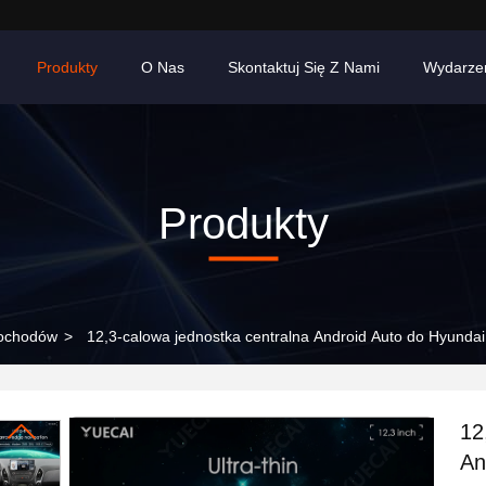
Produkty
O Nas
Skontaktuj Się Z Nami
Wydarze
Produkty
ochodów
>
12,3-calowa jednostka centralna Android Auto do Hyunda
12
An