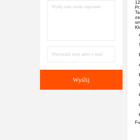
12
Pr
Ta
za
sm
Kl
Wyślij
Fu