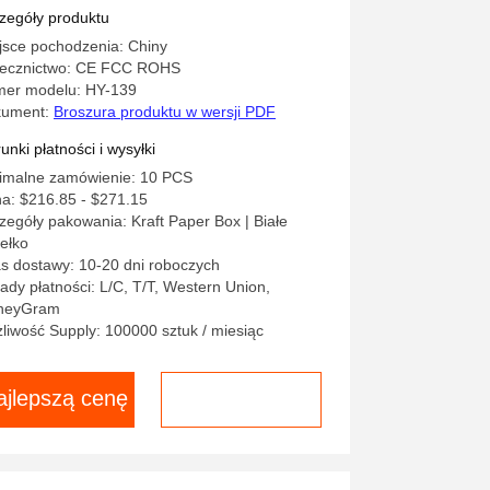
10-2015
zegóły produktu
jsce pochodzenia: Chiny
ecznictwo: CE FCC ROHS
er modelu: HY-139
kument:
Broszura produktu w wersji PDF
unki płatności i wysyłki
imalne zamówienie: 10 PCS
a: $216.85 - $271.15
zegóły pakowania: Kraft Paper Box | Białe
ełko
s dostawy: 10-20 dni roboczych
ady płatności: L/C, T/T, Western Union,
neyGram
liwość Supply: 100000 sztuk / miesiąc
ajlepszą cenę
Czatuj teraz