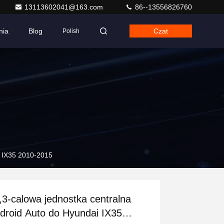
13113602041@163.com
86--13556826760
nia
Blog
Czat
Polish
i IX35 2010-2015
,3-calowa jednostka centralna
droid Auto do Hyundai IX35