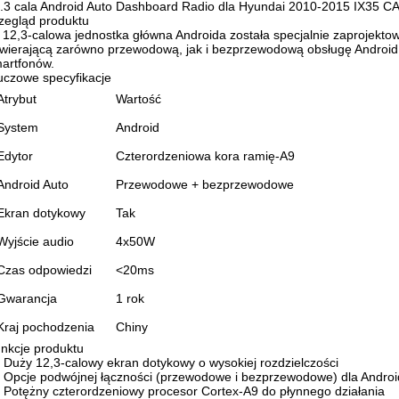
.3 cala Android Auto Dashboard Radio dla Hyundai 2010-2015 IX35 
zegląd produktu
 12,3-calowa jednostka główna Androida została specjalnie zaprojekto
wierającą zarówno przewodową, jak i bezprzewodową obsługę Android 
artfonów.
uczowe specyfikacje
Atrybut
Wartość
System
Android
Edytor
Czterordzeniowa kora ramię-A9
Android Auto
Przewodowe + bezprzewodowe
Ekran dotykowy
Tak
Wyjście audio
4x50W
Czas odpowiedzi
<20ms
Gwarancja
1 rok
Kraj pochodzenia
Chiny
nkcje produktu
Duży 12,3-calowy ekran dotykowy o wysokiej rozdzielczości
Opcje podwójnej łączności (przewodowe i bezprzewodowe) dla Androi
Potężny czterordzeniowy procesor Cortex-A9 do płynnego działania