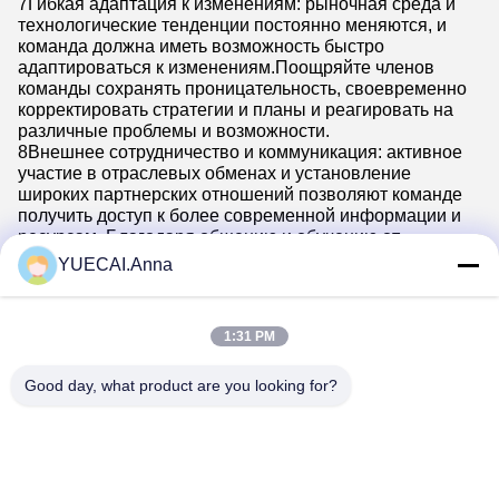
7Гибкая адаптация к изменениям: рыночная среда и
технологические тенденции постоянно меняются, и
команда должна иметь возможность быстро
адаптироваться к изменениям.Поощряйте членов
команды сохранять проницательность, своевременно
корректировать стратегии и планы и реагировать на
различные проблемы и возможности.
8Внешнее сотрудничество и коммуникация: активное
участие в отраслевых обменах и установление
широких партнерских отношений позволяют команде
получить доступ к более современной информации и
ресурсам..Благодаря общению и обучению от
отличных внешних команд или отдельных лиц, новые
YUECAI.Anna
идеи и методы могут постоянно усваиваться, что еще
больше укрепляет общую силу команды.
1:31 PM
Good day, what product are you looking for?
Shenzhen Yuecai Automotive Parts Co., Ltd
13113602041@163.com