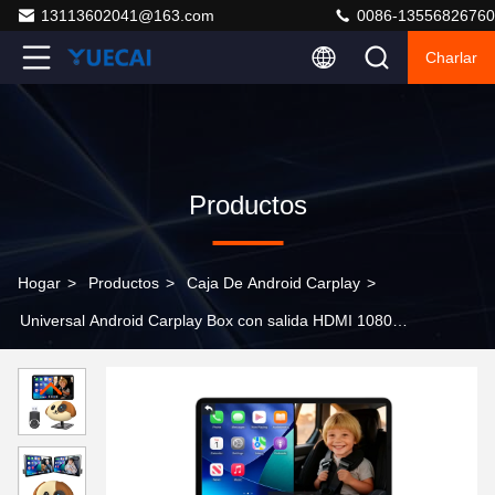
13113602041@163.com
0086-13556826760
Charlar
Productos
Hogar
>
Productos
>
Caja De Android Carplay
>
Universal Android Carplay Box con salida HDMI 1080P y
Bluetooth 5.0 para el 98% de los coches globales