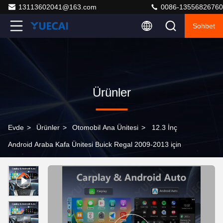
13113602041@163.com
0086-13556826760
Sohbet
Ürünler
Evde
>
Ürünler
>
Otomobil Ana Ünitesi
>
12.3 İnç
Android Araba Kafa Ünitesi Buick Regal 2009-2013 için