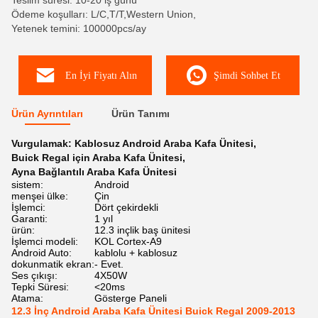
Teslim süresi: 10-20 iş günü
Ödeme koşulları: L/C,T/T,Western Union,
Yetenek temini: 100000pcs/ay
En İyi Fiyatı Alın
Şimdi Sohbet Et
Ürün Ayrıntıları
Ürün Tanımı
Vurgulamak:
Kablosuz Android Araba Kafa Ünitesi
,
Buick Regal için Araba Kafa Ünitesi
,
Ayna Bağlantılı Araba Kafa Ünitesi
sistem:
Android
menşei ülke:
Çin
İşlemci:
Dört çekirdekli
Garanti:
1 yıl
ürün:
12.3 inçlik baş ünitesi
İşlemci modeli:
KOL Cortex-A9
Android Auto:
kablolu + kablosuz
dokunmatik ekran:
- Evet.
Ses çıkışı:
4X50W
Tepki Süresi:
<20ms
Atama:
Gösterge Paneli
12.3 İnç Android Araba Kafa Ünitesi Buick Regal 2009-2013