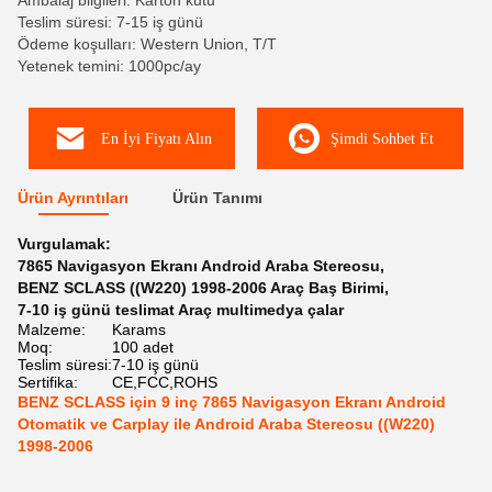
Ambalaj bilgileri: Karton kutu
Teslim süresi: 7-15 iş günü
Ödeme koşulları: Western Union, T/T
Yetenek temini: 1000pc/ay
En İyi Fiyatı Alın
Şimdi Sohbet Et
Ürün Ayrıntıları
Ürün Tanımı
Vurgulamak:
7865 Navigasyon Ekranı Android Araba Stereosu
,
BENZ SCLASS ((W220) 1998-2006 Araç Baş Birimi
,
7-10 iş günü teslimat Araç multimedya çalar
Malzeme:
Karams
Moq:
100 adet
Teslim süresi:
7-10 iş günü
Sertifika:
CE,FCC,ROHS
BENZ SCLASS için 9 inç 7865 Navigasyon Ekranı Android
Otomatik ve Carplay ile Android Araba Stereosu ((W220)
1998-2006