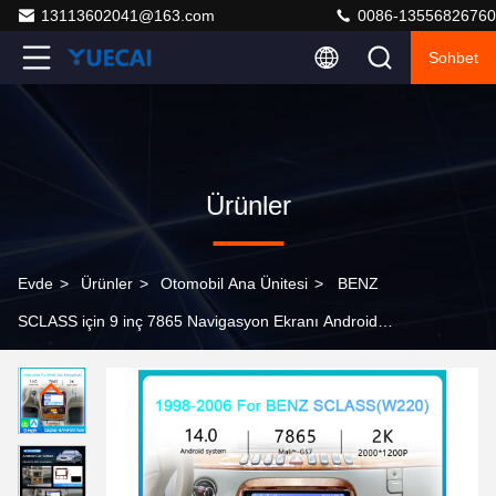
13113602041@163.com
0086-13556826760
Sohbet
Ürünler
Evde
>
Ürünler
>
Otomobil Ana Ünitesi
>
BENZ
SCLASS için 9 inç 7865 Navigasyon Ekranı Android
Otomatik ve Carplay ile Android Araba Stereosu ((W220)
1998-2006