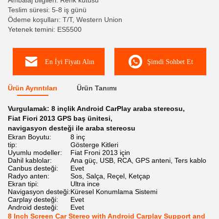
Ambalaj bilgileri: Renk kutusu
Teslim süresi: 5-8 iş günü
Ödeme koşulları: T/T, Western Union
Yetenek temini: ES5500
En İyi Fiyatı Alın
Şimdi Sohbet Et
Ürün Ayrıntıları
Ürün Tanımı
Vurgulamak:
8 inçlik Android CarPlay araba stereosu
,
Fiat Fiori 2013 GPS baş ünitesi
,
navigasyon desteği ile araba stereosu
Ekran Boyutu:
8 inç
tip:
Gösterge Kitleri
Uyumlu modeller:
Fiat Froni 2013 için
Dahil kablolar:
Ana güç, USB, RCA, GPS anteni, Ters kablo
Canbus desteği:
Evet
Radyo anten:
Sos, Salça, Reçel, Ketçap
Ekran tipi:
Ultra ince
Navigasyon desteği:
Küresel Konumlama Sistemi
Carplay desteği:
Evet
Android desteği:
Evet
8 Inch Screen Car Stereo with Android Carplay Support and