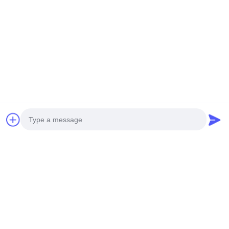
Tags:
Araç Multimedia Navigasyonu
Evrensel Araç Multimedya Sistemi
Android Araç Multimedia Çalmacı
Benzer Ürünler
Photo
Video Call
Video
Audio Call