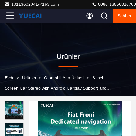
13113602041@163.com
0086-13556826760
Sohbet
Ürünler
Evde
>
Ürünler
>
Otomobil Ana Ünitesi
>
8 Inch
Screen Car Stereo with Android Carplay Support and
GPS Navigation for Fiat Froni 2013