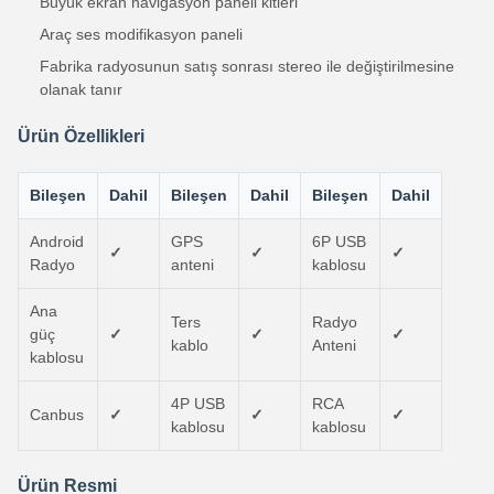
Büyük ekran navigasyon paneli kitleri
Araç ses modifikasyon paneli
Fabrika radyosunun satış sonrası stereo ile değiştirilmesine
olanak tanır
Ürün Özellikleri
Bileşen
Dahil
Bileşen
Dahil
Bileşen
Dahil
Android
GPS
6P USB
✓
✓
✓
Radyo
anteni
kablosu
Ana
Ters
Radyo
güç
✓
✓
✓
kablo
Anteni
kablosu
4P USB
RCA
Canbus
✓
✓
✓
kablosu
kablosu
Ürün Resmi