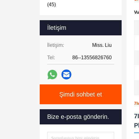
(45)
V
İletişim
İletişim:
Miss. Liu
Tel:
86--13556826760
Şimdi sohbet et
7I
7
Bize e-posta gönderin.
P