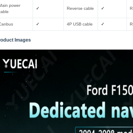
Main power
✓
Reverse cable
✓
R
cable
Canbus
✓
4P USB cable
✓
R
roduct Images