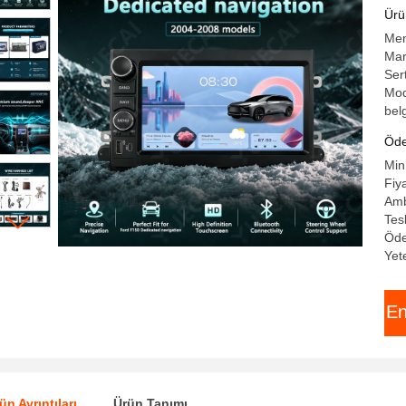
Mu
Ürün
20
Men
Mar
Ser
Mod
bel
Öde
Min
Fiy
Amb
Tes
Öde
Yet
En
ün Ayrıntıları
Ürün Tanımı