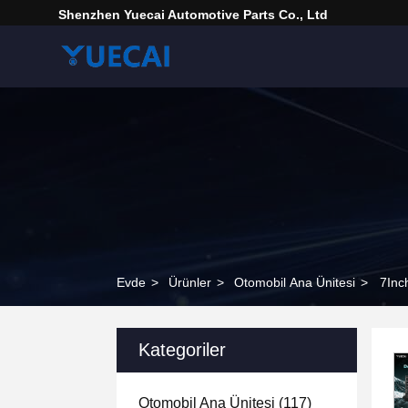
Shenzhen Yuecai Automotive Parts Co., Ltd
Evde
>
Ürünler
>
Otomobil Ana Ünitesi
>
7Inc
Kategoriler
Otomobil Ana Ünitesi
(117)