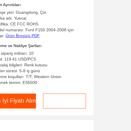
ltimedia Player for Ford F150
 Ayrıntıları
04-2008
şe yeri: Guangdong, Çin
ka adı: Yuecai
tifika: CE FCC ROHS
el numarası: Ford F150 2004-2008 için
ge:
Ürün Broşürü PDF
me ve Nakliye Şartları
 sipariş miktarı: 10
at: 119.41 USD/PCS
alaj bilgileri: Renk kutusu
lim süresi: 5-8 iş günü
me koşulları: T/T, Western Union
enek temini: ES5500
 İyi Fiyatı Alın
Şimdi sohbet et