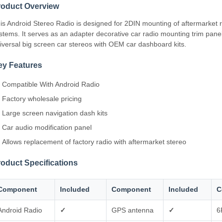
roduct Overview
is Android Stereo Radio is designed for 2DIN mounting of aftermarket 
stems. It serves as an adapter decorative car radio mounting trim panel 
iversal big screen car stereos with OEM car dashboard kits.
ey Features
Compatible With Android Radio
Factory wholesale pricing
Large screen navigation dash kits
Car audio modification panel
Allows replacement of factory radio with aftermarket stereo
oduct Specifications
Component
Included
Component
Included
C
Android Radio
✓
GPS antenna
✓
6