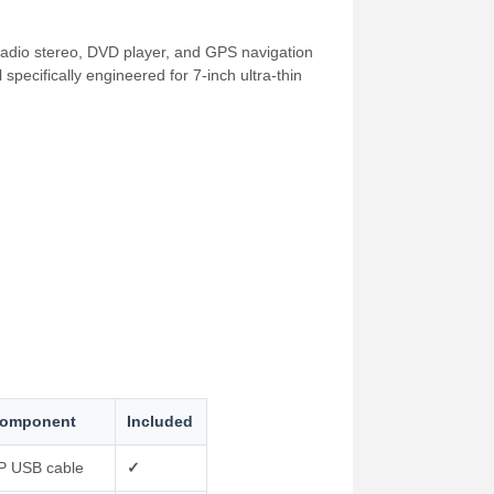
radio stereo, DVD player, and GPS navigation
specifically engineered for 7-inch ultra-thin
omponent
Included
P USB cable
✓