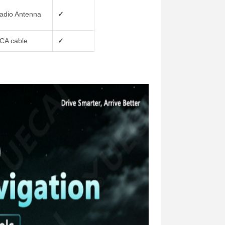
adio Antenna
✓
CA cable
✓