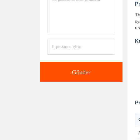
P
Th
sy
un
K
Gönder
Pr