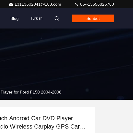
13113602041@163.com
86--13556826760
Blog
Sohbet
Turkish
 Player for Ford F150 2004-2008
nch Android Car DVD Player
dio Wireless Carplay GPS Car