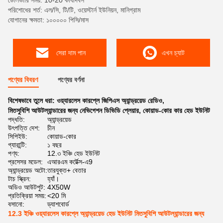
ডেলিভারি সময়: 10-20 কার্যদিবস
পরিশোধের শর্ত: এল/সি, টি/টি, ওয়েস্টার্ন ইউনিয়ন, মানিগ্রাম
যোগানের ক্ষমতা: ১০০০০০ পিসি/মাস
সেরা দাম পান
এখন চ্যাট
পণ্যের বিবরণ
পণ্যের বর্ণনা
বিশেষভাবে তুলে ধরা:
ওয়্যারলেস কারপ্লে জিপিএস অ্যান্ড্রয়েড রেডিও
,
মিতসুবিশি আউটল্যান্ডারের জন্য নেভিগেশন ডিভিডি প্লেয়ার
,
কোয়াড-কোর কার হেড ইউনিট
পদ্ধতি:
অ্যান্ড্রয়েড
উৎপত্তি দেশ:
চীন
সিপিইউ:
কোয়াড-কোর
গ্যারান্টি:
১ বছর
পণ্য:
12.৩ ইঞ্চি হেড ইউনিট
প্রসেসর মডেল:
এআরএম কর্টেক্স-এ9
অ্যান্ড্রয়েড অটো:
তারযুক্ত+ বেতার
টাচ স্ক্রিন:
হ্যাঁ।
অডিও আউটপুট:
4X50W
প্রতিক্রিয়া সময়:
<20 মি
বসানো:
ড্যাশবোর্ড
12.3 ইঞ্চি ওয়্যারলেস কারপ্লে অ্যান্ড্রয়েড হেড ইউনিট মিতসুবিশি আউটল্যান্ডারের জন্য