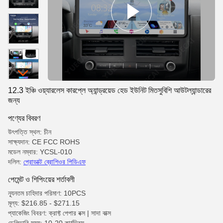
12.3 ইঞ্চি ওয়্যারলেস কারপ্লে অ্যান্ড্রয়েড হেড ইউনিট মিতসুবিশি আউটল্যান্ডারের
জন্য
পণ্যের বিবরণ
উৎপত্তি স্থল: চীন
সাক্ষ্যদান: CE FCC ROHS
মডেল নম্বার: YCSL-010
দলিল:
প্রোডাক্ট ব্রোশিওর পিডিএফ
পেমেন্ট ও শিপিংয়ের শর্তাবলী
ন্যূনতম চাহিদার পরিমাণ: 10PCS
মূল্য: $216.85 - $271.15
প্যাকেজিং বিবরণ: ক্রাফ্ট পেপার বক্স | সাদা বাক্স