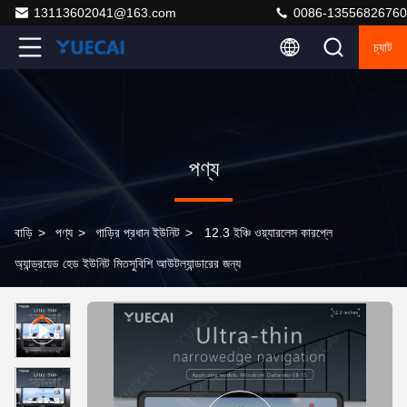
13113602041@163.com
0086-13556826760
চ্যাট
পণ্য
বাড়ি
>
পণ্য
>
গাড়ির প্রধান ইউনিট
>
12.3 ইঞ্চি ওয়্যারলেস কারপ্লে
অ্যান্ড্রয়েড হেড ইউনিট মিতসুবিশি আউটল্যান্ডারের জন্য