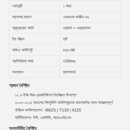
ওয়ারেন্টি
১ বছর
প্রসেসর মডেল
এআরএম কর্টেক্স-এ৯
অ্যান্ড্রয়েড অটো
ওয়্যার্ড + ওয়্যারলেস
টাচ স্ক্রিন
হ্যাঁ
অডিও আউটপুট
৪x৫০W
প্রতিক্রিয়া সময়
<20ms
অবস্থান
ড্যাশবোর্ড
প্রধান বৈশিষ্ট্য
১২.৩-ইঞ্চি উচ্চ-রেজোলিউশন টাচস্ক্রিন ডিসপ্লে
২০০৮-২০১৫ মডেলের মিৎসুবিশি আউটল্যান্ডার মডেলগুলির সাথে সামঞ্জস্যপূর্ণ
ঐচ্ছিক কনফিগারেশন: ৭862S | T133 | 6115
সার্টিফিকেশন: সিই, এফসিসি, আরওএইচএস
অন্তর্নির্মিত বৈশিষ্ট্য