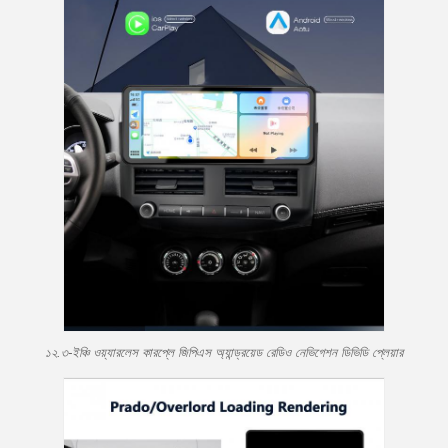
১২.৩-ইঞ্চি ওয়্যারলেস কারপ্লে জিপিএস অ্যান্ড্রয়েড রেডিও নেভিগেশন ডিভিডি প্লেয়ার