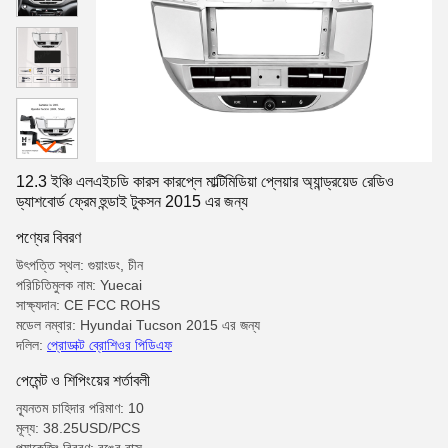
12.3 ইঞ্চি এলএইচডি কারস কারপ্লে মাল্টিমিডিয়া প্লেয়ার অ্যান্ড্রয়েড রেডিও
ড্যাশবোর্ড ফ্রেম হুন্ডাই টুকসন 2015 এর জন্য
পণ্যের বিবরণ
উৎপত্তি স্থল: গুয়াংডং, চীন
পরিচিতিমুলক নাম: Yuecai
সাক্ষ্যদান: CE FCC ROHS
মডেল নম্বার: Hyundai Tucson 2015 এর জন্য
দলিল:
প্রোডাক্ট ব্রোশিওর পিডিএফ
পেমেন্ট ও শিপিংয়ের শর্তাবলী
ন্যূনতম চাহিদার পরিমাণ: 10
মূল্য: 38.25USD/PCS