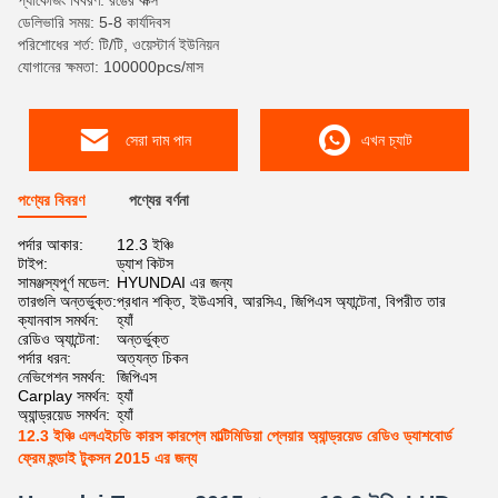
প্যাকেজিং বিবরণ: রঙের বাক্স
ডেলিভারি সময়: 5-8 কার্যদিবস
পরিশোধের শর্ত: টি/টি, ওয়েস্টার্ন ইউনিয়ন
যোগানের ক্ষমতা: 100000pcs/মাস
সেরা দাম পান
এখন চ্যাট
পণ্যের বিবরণ
পণ্যের বর্ণনা
পর্দার আকার:
12.3 ইঞ্চি
টাইপ:
ড্যাশ কিটস
সামঞ্জস্যপূর্ণ মডেল:
HYUNDAI এর জন্য
তারগুলি অন্তর্ভুক্ত:
প্রধান শক্তি, ইউএসবি, আরসিএ, জিপিএস অ্যান্টেনা, বিপরীত তার
ক্যানবাস সমর্থন:
হ্যাঁ
রেডিও অ্যান্টেনা:
অন্তর্ভুক্ত
পর্দার ধরন:
অত্যন্ত চিকন
নেভিগেশন সমর্থন:
জিপিএস
Carplay সমর্থন:
হ্যাঁ
অ্যান্ড্রয়েড সমর্থন:
হ্যাঁ
12.3 ইঞ্চি এলএইচডি কারস কারপ্লে মাল্টিমিডিয়া প্লেয়ার অ্যান্ড্রয়েড রেডিও ড্যাশবোর্ড
ফ্রেম হুন্ডাই টুকসন 2015 এর জন্য