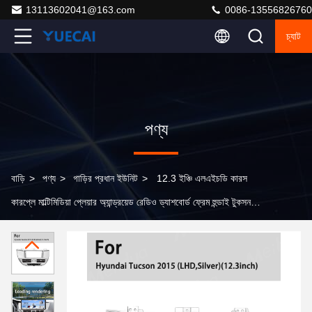
13113602041@163.com
0086-13556826760
চ্যাট
পণ্য
বাড়ি
>
পণ্য
>
গাড়ির প্রধান ইউনিট
>
12.3 ইঞ্চি এলএইচডি কারস
কারপ্লে মাল্টিমিডিয়া প্লেয়ার অ্যান্ড্রয়েড রেডিও ড্যাশবোর্ড ফ্রেম হুন্ডাই টুকসন
2015 এর জন্য