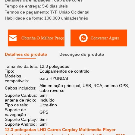
Detalhes da embalagem: Caixa de cores
Tempo de entrega: 5-8 dias úteis
Termos de pagamento: T/T, União Ocidental
Habilidade da fonte: 100.000 unidades/mês
Obtenha O Melhor Preço
Conversar Agora
Detalhes do produto
Descrição do produto
Tamanho da tela:
12,3 polegadas
Tipo:
Equipamentos de controlo
Modelos
para HYUNDAI
compatíveis:
Alimentação principal, USB, RCA, antena GPS,
Cabos incluídos:
cabo reverso
Suporte Canbus:
Sim
antena de rádio:
Incluído
Tipo de tela:
Ultra-fino
Suporte de
GPS
navegação:
Suporte Carplay:
Sim
Suporte Android:
Sim
12.3 polegadas LHD Carros Carplay Multimedia Player