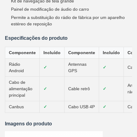
Kit de navegação de tela grande
Painel de modificação de áudio do carro
Permite a substituição do rádio de fábrica por um aparelho
estéreo de reposição
Especificações do produto
Componente
Incluído
Componente
Incluído
Com
Rádio
Antennas
✓
✓
Cab
Android
GPS
Cabo de
Ante
alimentação
✓
Cable retrô
✓
rádi
principal
Canbus
✓
Cabo USB 4P
✓
Cab
Imagens do produto