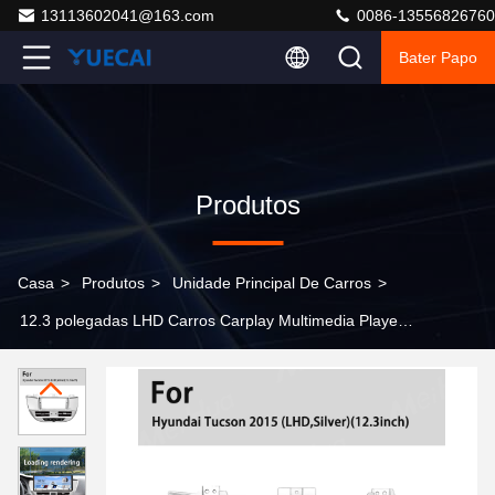
13113602041@163.com
0086-13556826760
Bater Papo
Produtos
Casa
>
Produtos
>
Unidade Principal De Carros
>
12.3 polegadas LHD Carros Carplay Multimedia Player
Android rádio quadro de painel para Hyundai Tucson
2015