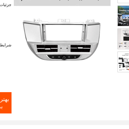
ر
جزئیات
شرایط 
بهتر
ب