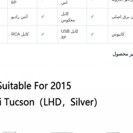
اس
6P
کابل
ل برق اصلی
✓
✓
آنتن رادیو
معکوس
کابل USB
کانبوس
✓
✓
کابل RCA
4P
یر محصول