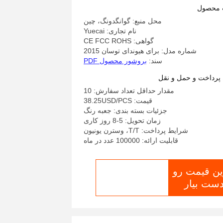
ادیو اندروید برای هیوندای توسون
 محصول
2015
محل منبع: گوانگدونگ، چین
نام تجاری: Yuecai
گواهی: CE FCC ROHS
شماره مدل: برای هیوندای توسان 2015
سند:
بروشور محصول PDF
پرداخت و حمل و نقل
مقدار حداقل تعداد سفارش: 10
قیمت: 38.25USD/PCS
جزئیات بسته بندی: جعبه رنگ
زمان تحویل: 5-8 روز کاری
شرایط پرداخت: T/T، وسترن یونیون
قابلیت ارائه: 100000 عدد در ماه
ین قیمت رو
اکنون چت کنید
دست بیار