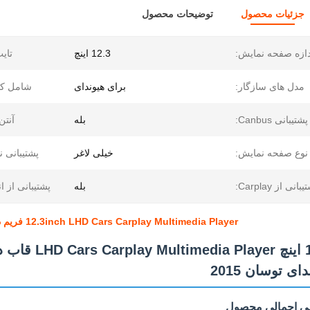
جزئیات محصول
توضیحات محصول
دازه صفحه نمایش:
12.3 اینچ
تایپ
مدل های سازگار:
برای هیوندای
شامل کاب
پشتیبانی Canbus:
بله
آنتن
نوع صفحه نمایش:
خیلی لاغر
پشتیبانی ن
بانی از Carplay:
بله
پشتیبانی از ان
12.3inch LHD Cars Carplay Multimedia Player فریم داشبورد رادیو اندروید برای هیوندای توسون 2015
12.3 اینچ layer
ای توسان 2015
ی اجمالی محصول