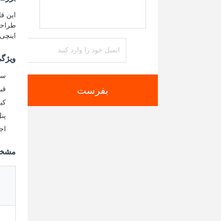
اینچی ف
ویژگی
ساز
بفرست
قی
کی
پن
اج
مشخص