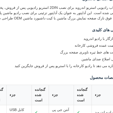
وق نازک صفحه نمایش بزرگ ماشین با کیت داشبورد ماشین OEM طراحی شده است.
 های کلیدی
گار با رادیو اندروید
مت عمده فروشی کارخانه
ت های خط تیره ناوبری صفحه بزرگ
ل اصلاح صدای ماشین
ازه می دهد تا رادیو کارخانه را با استریو پس از فروش جایگزین کنید
ات محصول
گنجانده
گنجانده
گنج
جزء
شده
جزء
شده
جزء
است
است
ا
آنتن جی پی
کابل USB
رادیو اندروید
✓
✓