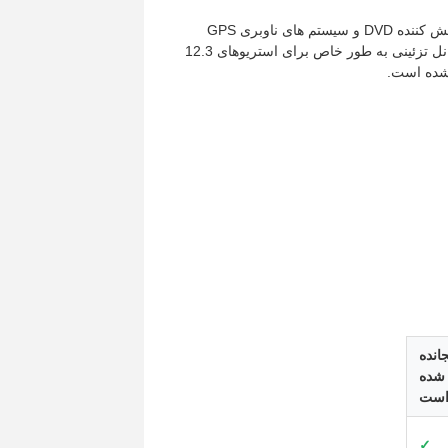
این قاب رادیویی استریو اندروید برای نصب 2DIN استریو رادیویی پس از فروش، پخش کننده DVD و سیستم های ناوبری GPS
طراحی شده است. این آداپتور به عنوان یک آداپتور تزئینی برای نصب رادیو ماشین پانل تزئینی به طور خاص برای استریوهای 12.3
انده
شده
ست
✓