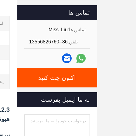
تماس ها
ان
تماس ها:
Miss. Liu
تلفن:
86--13556826760
اکنون چت کنید
پشتی
به ما ایمیل بفرست
هیوند
بررس