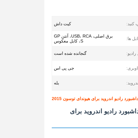
 کنید:
کیت داش
برق اصلی، USB، RCA، آنتن GP
ل ها:
S، کابل معکوس
 رادیو:
گنجانده شده است
اوبری:
جی پی اس
دروید:
بله
LHD Cars Carplay Multimedia P قاب داشبورد رادیو اندروید برای