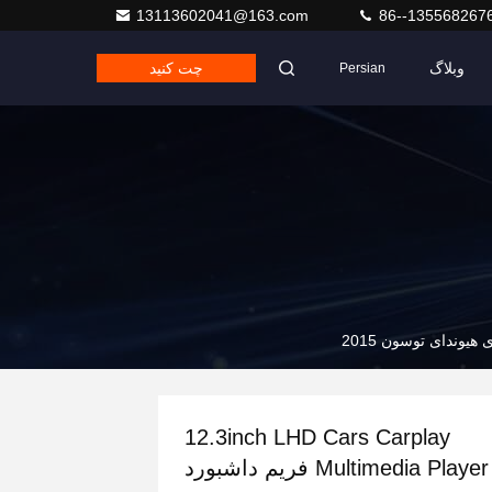
13113602041@163.com
86--135568267
وبلاگ
چت کنید
Persian
12.3inch LHD Cars Carplay
Multimedia Player فریم داشبورد