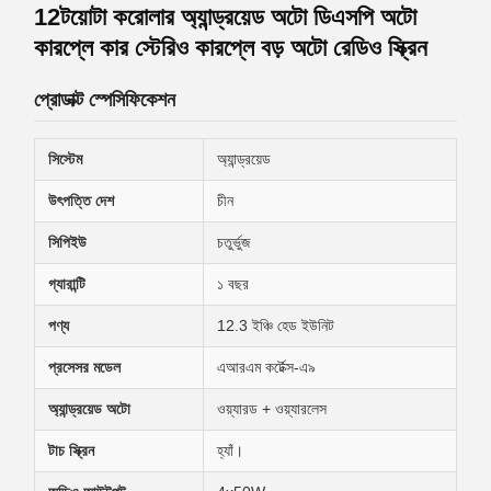
12টয়োটা করোলার অ্যান্ড্রয়েড অটো ডিএসপি অটো
কারপ্লে কার স্টেরিও কারপ্লে বড় অটো রেডিও স্ক্রিন
প্রোডাক্ট স্পেসিফিকেশন
সিস্টেম
অ্যান্ড্রয়েড
উৎপত্তি দেশ
চীন
সিপিইউ
চতুর্ভুজ
গ্যারান্টি
১ বছর
পণ্য
12.3 ইঞ্চি হেড ইউনিট
প্রসেসর মডেল
এআরএম কর্টেক্স-এ৯
অ্যান্ড্রয়েড অটো
ওয়্যারড + ওয়্যারলেস
টাচ স্ক্রিন
হ্যাঁ।