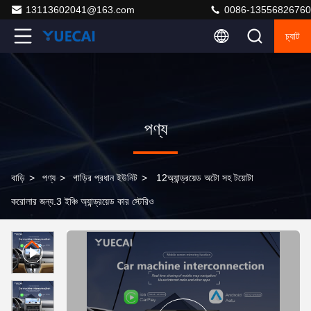
13113602041@163.com
0086-13556826760
চ্যাট
পণ্য
বাড়ি
>
পণ্য
>
গাড়ির প্রধান ইউনিট
>
12অ্যান্ড্রয়েড অটো সহ টয়োটা
করোলার জন্য.3 ইঞ্চি অ্যান্ড্রয়েড কার স্টেরিও