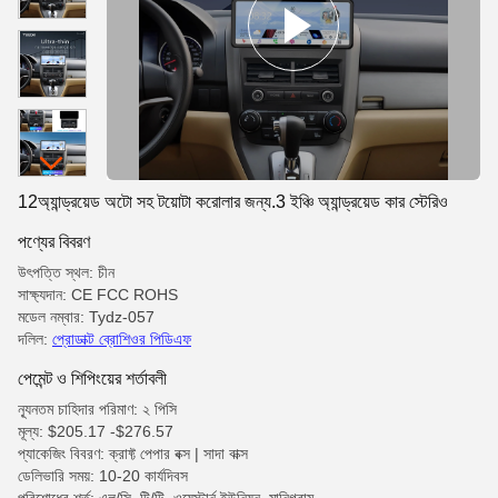
12অ্যান্ড্রয়েড অটো সহ টয়োটা করোলার জন্য.3 ইঞ্চি অ্যান্ড্রয়েড কার স্টেরিও
পণ্যের বিবরণ
উৎপত্তি স্থল: চীন
সাক্ষ্যদান: CE FCC ROHS
মডেল নম্বার: Tydz-057
দলিল:
প্রোডাক্ট ব্রোশিওর পিডিএফ
পেমেন্ট ও শিপিংয়ের শর্তাবলী
ন্যূনতম চাহিদার পরিমাণ: ২ পিসি
মূল্য: $205.17 -$276.57
প্যাকেজিং বিবরণ: ক্রাফ্ট পেপার বক্স | সাদা বাক্স
ডেলিভারি সময়: 10-20 কার্যদিবস