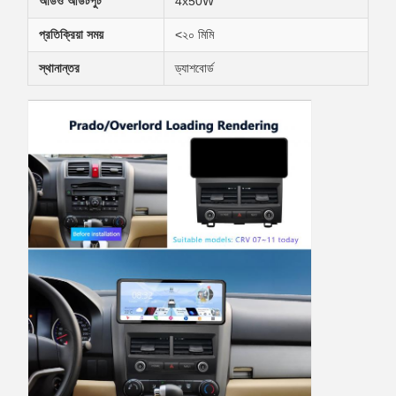
অডিও আউটপুট
4x50W
প্রতিক্রিয়া সময়
<২০ মিমি
স্থানান্তর
ড্যাশবোর্ড