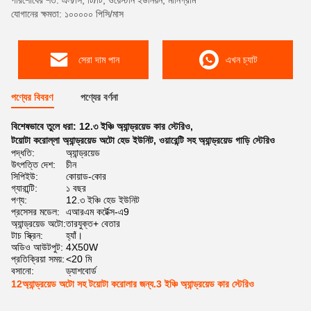
পরিশোধের শর্ত: এল/সি, টি/টি, ওয়েস্টার্ন ইউনিয়ন, মানিগ্রাম
যোগানের ক্ষমতা: ১০০০০০ পিসি/মাস
সেরা দাম পান
এখন চ্যাট
পণ্যের বিবরণ
পণ্যের বর্ণনা
বিশেষভাবে তুলে ধরা:
12.৩ ইঞ্চি অ্যান্ড্রয়েড কার স্টেরিও
,
টয়োটা করোল্লা অ্যান্ড্রয়েড অটো হেড ইউনিট
,
ওয়ারেন্টি সহ অ্যান্ড্রয়েড গাড়ি স্টেরিও
পদ্ধতি:
অ্যান্ড্রয়েড
উৎপত্তি দেশ:
চীন
সিপিইউ:
কোয়াড-কোর
গ্যারান্টি:
১ বছর
পণ্য:
12.৩ ইঞ্চি হেড ইউনিট
প্রসেসর মডেল:
এআরএম কর্টেক্স-এ9
অ্যান্ড্রয়েড অটো:
তারযুক্ত+ বেতার
টাচ স্ক্রিন:
হ্যাঁ।
অডিও আউটপুট:
4X50W
প্রতিক্রিয়া সময়:
<20 মি
বসানো:
ড্যাশবোর্ড
12অ্যান্ড্রয়েড অটো সহ টয়োটা করোলার জন্য.3 ইঞ্চি অ্যান্ড্রয়েড কার স্টেরিও