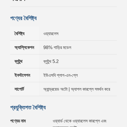
পণ্যের বৈশিষ্ট্য
বৈশিষ্ট্য
ওয়্যারলেস
অ্যাপ্লিকেশন
98% গাড়ির মডেল
ব্লুটুথ
ব্লুটুথ 5.2
ইনস্টলেশন
ইউএসবি প্লাগ-এন-প্লে
সাপোর্ট
অ্যান্ড্রয়েড অটো | অ্যাপল কারপ্লে সমর্থন করে
প্রযুক্তিগত বৈশিষ্ট্য
পণ্যের নাম
ওয়্যার্ড থেকে ওয়্যারলেস কারপ্লে এবং