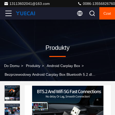
13113602041@163.com
0086-13556826760
Czat
Produkty
Do Domu
>
Produkty
>
Android Carplay Box
>
Bezprzewodowy Android Carplay Box Bluetooth 5.2 dla
98% modeli samochodów