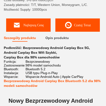
Czas dostawy: 5-8 dni roboczych
Zasady płatności: T/T, Western Union, Moneygram, L/C.
Możliwość Supply: 10000pcs
Najlepszą Cenę
Czatuj Teraz
Szczegóły produktu
Opis produktu
Podkreślić:
Bezprzewodowy Android Carplay Box 5G
,
Android Carplay Box Wifi Szybki
,
Carplay Box dla 98% samochodów
Funkcja:
Bezprzewodowy
Zastosowanie:
98% model samochodu
Bluetooth:
Bluetooth 5.2
Instalacja:
USB typu Plug-n-Play
Wsparcie:
Wsparcie Android Auto | Apple CarPlay
Bezprzewodowy Android Carplay Box Bluetooth 5.2 dla 98%
modeli samochodów
Nowy Bezprzewodowy Android