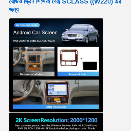
রেডিও স্ক্রিন সিস্টেম বেঞ্জ SCLASS ((W220) এর
জন্য