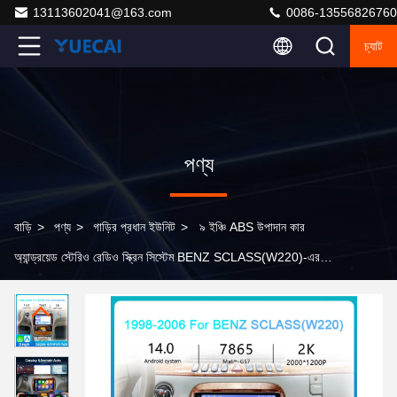
13113602041@163.com
0086-13556826760
চ্যাট
পণ্য
বাড়ি
>
পণ্য
>
গাড়ির প্রধান ইউনিট
>
৯ ইঞ্চি ABS উপাদান কার
অ্যান্ড্রয়েড স্টেরিও রেডিও স্ক্রিন সিস্টেম BENZ SCLASS(W220)-এর
জন্য, CE/FCC/ROHS সার্টিফাইড