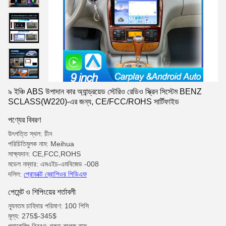
৯ ইঞ্চি ABS উপাদান কার অ্যান্ড্রয়েড স্টেরিও রেডিও স্ক্রিন সিস্টেম BENZ
SCLASS(W220)-এর জন্য, CE/FCC/ROHS সার্টিফাইড
পণ্যের বিবরণ
উৎপত্তি স্থল: চীন
পরিচিতিমুলক নাম: Meihua
সাক্ষ্যদান: CE,FCC,ROHS
মডেল নম্বার: এমএইচ-এমবিজেড -008
দলিল:
প্রোডাক্ট ব্রোশিওর পিডিএফ
পেমেন্ট ও শিপিংয়ের শর্তাবলী
ন্যূনতম চাহিদার পরিমাণ: 100 পিসি
মূল্য: 275$-345$