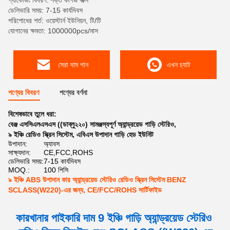
প্যাকেজিং বিবরণ: শক্ত কাগজ বাক্স
ডেলিভারি সময়: 7-15 কার্যদিবস
পরিশোধের শর্ত: ওয়েস্টার্ন ইউনিয়ন, টি/টি
যোগানের ক্ষমতা: 1000000pcs/মাস
সেরা দাম পান
এখন চ্যাট
পণ্যের বিবরণ
পণ্যের বর্ণনা
বিশেষভাবে তুলে ধরা:
বেঞ্জ এসসিএলএসএস ((ডাব্লু২২০) সামঞ্জস্যপূর্ণ অ্যান্ড্রয়েড গাড়ি স্টেরিও
,
৯ ইঞ্চি রেডিও স্ক্রিন সিস্টেম
,
এবিএস উপাদান গাড়ি হেড ইউনিট
উপাদান:
অ্যাবস
সাক্ষ্যদান:
CE,FCC,ROHS
ডেলিভারি সময়:
7-15 কার্যদিবস
MOQ.:
100 পিসি
৯ ইঞ্চি ABS উপাদান কার অ্যান্ড্রয়েড স্টেরিও রেডিও স্ক্রিন সিস্টেম BENZ
SCLASS(W220)-এর জন্য, CE/FCC/ROHS সার্টিফাইড
কারখানার পাইকারি দাম 9 ইঞ্চি গাড়ি অ্যান্ড্রয়েড স্টেরিও