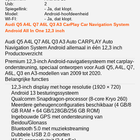
Usb:
2
Spiegellink:
- Ja, dat klopt.
Model:
Android-hoofdeenheid
WI-FI:
- Ja, dat klopt.
Audi Q5 A4L Q7 A6L Q3 A3 CarPlay Car Navigation System
Android All In One 12,3 inch
Audi Q5 A4L Q7 A6L Q3 A3 Auto CARPLAY Auto
Navigation System Android allemaal in één 12,3 inch
Productoverzicht
Premium 12,3-inch Android-navigatiesysteem met carplay-
ondersteuning, speciaal ontworpen voor Audi Q5, A4L, Q7,
A6L, Q3 en A3-modellen van 2009 tot 2020.
Belangrijke functies
12,3-inch display met hoge resolutie (1920 × 720)
Android 13 besturingssysteem
Qualcomm Snapdragon-processor (8-core Kryo 260)
Meerdere geheugenconfiguraties beschikbaar (4 GB/8
GB RAM + 64 GB/128GB/256 GB ROM)
Ingebouwde GPS met ondersteuning van
Beidou/Glonass
Bluetooth 5.0 met muziekstreaming
Dubbele USB 2.0 -poorten