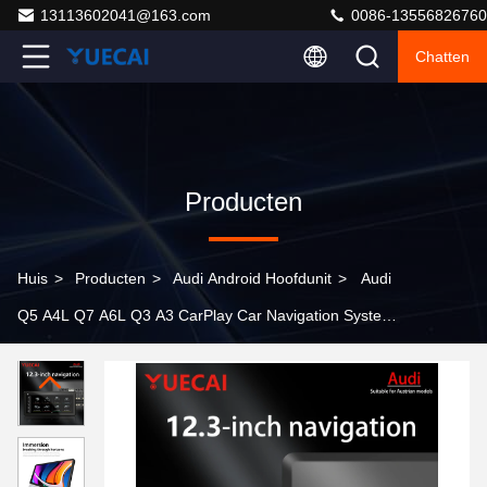
13113602041@163.com
0086-13556826760
Chatten
Producten
Huis
>
Producten
>
Audi Android Hoofdunit
>
Audi
Q5 A4L Q7 A6L Q3 A3 CarPlay Car Navigation System
Android All In One 12,3 inch