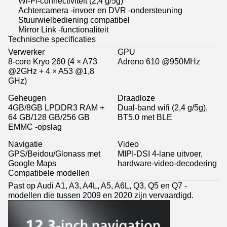
Wi-Fi-connectiviteit (2,4 g/5g)
Achtercamera -invoer en DVR -ondersteuning
Stuurwielbediening compatibel
Mirror Link -functionaliteit
Technische specificaties
Verwerker
GPU
8-core Kryo 260 (4 × A73
Adreno 610 @950MHz
@2GHz + 4 × A53 @1,8
GHz)
Geheugen
Draadloze
4GB/8GB LPDDR3 RAM +
Dual-band wifi (2,4 g/5g),
64 GB/128 GB/256 GB
BT5.0 met BLE
EMMC -opslag
Navigatie
Video
GPS/Beidou/Glonass met
MIPI-DSI 4-lane uitvoer,
Google Maps
hardware-video-decodering
Compatibele modellen
Past op Audi A1, A3, A4L, A5, A6L, Q3, Q5 en Q7 -
modellen die tussen 2009 en 2020 zijn vervaardigd.