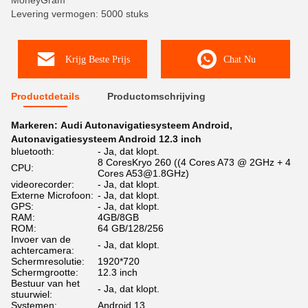
MoneyGram
Levering vermogen: 5000 stuks
Krijg Beste Prijs
Chat Nu
Productdetails
Productomschrijving
Markeren:
Audi Autonavigatiesysteem Android
,
Autonavigatiesysteem Android 12.3 inch
bluetooth:
- Ja, dat klopt.
8 CoresKryo 260 ((4 Cores A73 @ 2GHz + 4
CPU:
Cores A53@1.8GHz)
videorecorder:
- Ja, dat klopt.
Externe Microfoon:
- Ja, dat klopt.
GPS:
- Ja, dat klopt.
RAM:
4GB/8GB
ROM:
64 GB/128/256
Invoer van de
- Ja, dat klopt.
achtercamera:
Schermresolutie:
1920*720
Schermgrootte:
12.3 inch
Bestuur van het
- Ja, dat klopt.
stuurwiel:
Systemen:
Android 13