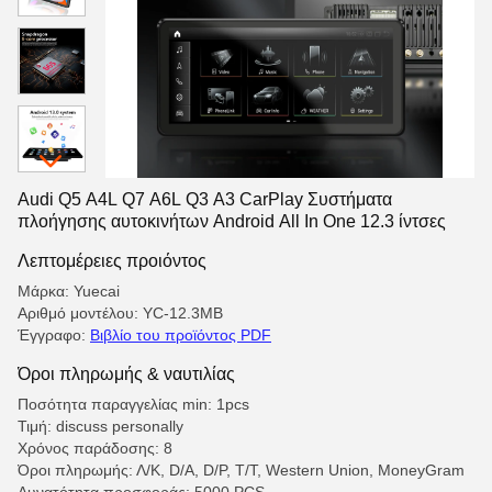
Audi Q5 A4L Q7 A6L Q3 A3 CarPlay Συστήματα
πλοήγησης αυτοκινήτων Android All In One 12.3 ίντσες
Λεπτομέρειες προιόντος
Μάρκα: Yuecai
Αριθμό μοντέλου: YC-12.3MB
Έγγραφο:
Βιβλίο του προϊόντος PDF
Όροι πληρωμής & ναυτιλίας
Ποσότητα παραγγελίας min: 1pcs
Τιμή: discuss personally
Χρόνος παράδοσης: 8
Όροι πληρωμής: Λ/Κ, D/A, D/P, T/T, Western Union, MoneyGram