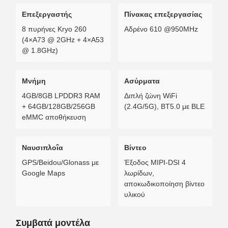
Επεξεργαστής
Πίνακας επεξεργασίας
8 πυρήνες Kryo 260
Αδρένο 610 @950MHz
(4×A73 @ 2GHz + 4×A53
@ 1.8GHz)
Μνήμη
Ασύρματα
4GB/8GB LPDDR3 RAM
Διπλή ζώνη WiFi
+ 64GB/128GB/256GB
(2.4G/5G), BT5.0 με BLE
eMMC αποθήκευση
Ναυσιπλοΐα
Βίντεο
GPS/Beidou/Glonass με
Έξοδος MIPI-DSI 4
Google Maps
λωρίδων,
αποκωδικοποίηση βίντεο
υλικού
Συμβατά μοντέλα