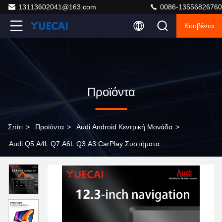
13113602041@163.com
0086-13556826760
Κουβέντα
Προϊόντα
Σπίτι
>
Προϊόντα
>
Audi Android Κεντρική Μονάδα
>
Audi Q5 A4L Q7 A6L Q3 A3 CarPlay Συστήματα
πλοήγησης αυτοκινήτων Android All In One 12.3 ίντσες