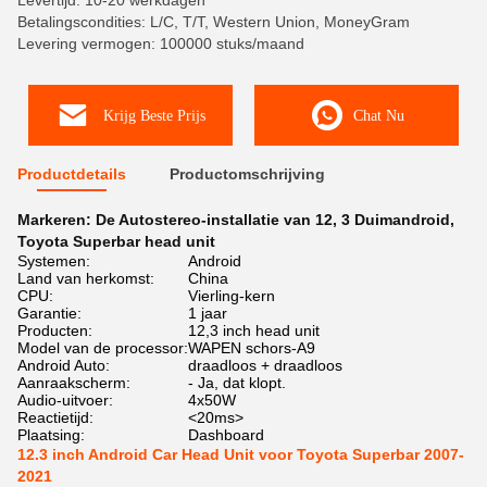
Levertijd: 10-20 werkdagen
Betalingscondities: L/C, T/T, Western Union, MoneyGram
Levering vermogen: 100000 stuks/maand
Krijg Beste Prijs
Chat Nu
Productdetails
Productomschrijving
Markeren:
De Autostereo-installatie van 12
,
3 Duimandroid
,
Toyota Superbar head unit
Systemen:
Android
Land van herkomst:
China
CPU:
Vierling-kern
Garantie:
1 jaar
Producten:
12,3 inch head unit
Model van de processor:
WAPEN schors-A9
Android Auto:
draadloos + draadloos
Aanraakscherm:
- Ja, dat klopt.
Audio-uitvoer:
4x50W
Reactietijd:
<20ms>
Plaatsing:
Dashboard
12.3 inch Android Car Head Unit voor Toyota Superbar 2007-
2021