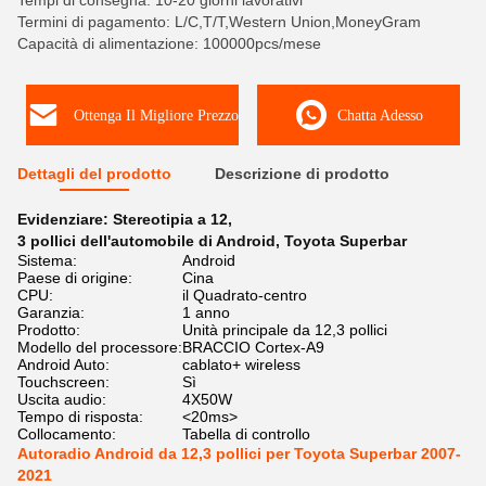
Tempi di consegna: 10-20 giorni lavorativi
Termini di pagamento: L/C,T/T,Western Union,MoneyGram
Capacità di alimentazione: 100000pcs/mese
Ottenga Il Migliore Prezzo
Chatta Adesso
Dettagli del prodotto
Descrizione di prodotto
Evidenziare:
Stereotipia a 12
,
3 pollici dell'automobile di Android
,
Toyota Superbar
Sistema:
Android
Paese di origine:
Cina
CPU:
il Quadrato-centro
Garanzia:
1 anno
Prodotto:
Unità principale da 12,3 pollici
Modello del processore:
BRACCIO Cortex-A9
Android Auto:
cablato+ wireless
Touchscreen:
Sì
Uscita audio:
4X50W
Tempo di risposta:
<20ms>
Collocamento:
Tabella di controllo
Autoradio Android da 12,3 pollici per Toyota Superbar 2007-
2021