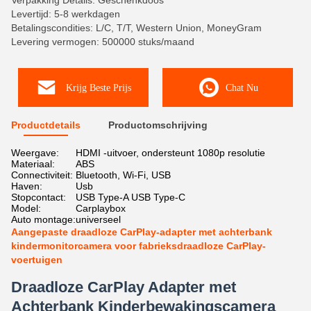
Verpakking Details: Geschenkdoos
Levertijd: 5-8 werkdagen
Betalingscondities: L/C, T/T, Western Union, MoneyGram
Levering vermogen: 500000 stuks/maand
Krijg Beste Prijs
Chat Nu
Productdetails
Productomschrijving
Weergave:
HDMI -uitvoer, ondersteunt 1080p resolutie
Materiaal:
ABS
Connectiviteit:
Bluetooth, Wi-Fi, USB
Haven:
Usb
Stopcontact:
USB Type-A USB Type-C
Model:
Carplaybox
Auto montage:
universeel
Aangepaste draadloze CarPlay-adapter met achterbank
kindermonitorcamera voor fabrieksdraadloze CarPlay-
voertuigen
Draadloze CarPlay Adapter met
Achterbank Kinderbewakingscamera