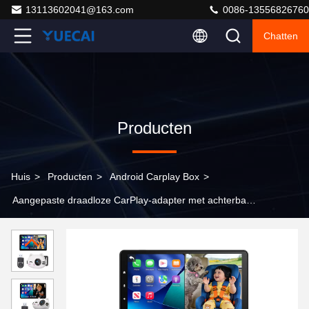
13113602041@163.com
0086-13556826760
Chatten
Producten
Huis
>
Producten
>
Android Carplay Box
>
Aangepaste draadloze CarPlay-adapter met achterbank
kindermonitorcamera voor fabrieksdraadloze CarPlay-
voertuigen