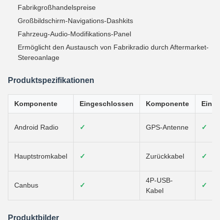
Fabrikgroßhandelspreise
Großbildschirm-Navigations-Dashkits
Fahrzeug-Audio-Modifikations-Panel
Ermöglicht den Austausch von Fabrikradio durch Aftermarket-
Stereoanlage
Produktspezifikationen
Komponente
Eingeschlossen
Komponente
Eing
Android Radio
✓
GPS-Antenne
✓
Hauptstromkabel
✓
Zurückkabel
✓
4P-USB-
Canbus
✓
✓
Kabel
Produktbilder