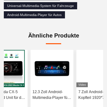
Universal-Multimedia-System für Fahrzeuge
Android-Multimedia-Player für Autos
Ähnliche Produkte
Video
Mazda CX-5
12.3 Zoll Android-
7 Zoll Android-A
ad Unit für das
Multimedia-Player für
Kopfteil 1920*72
lsystem
Mercedes Benz mit
Chrysler / Dodge