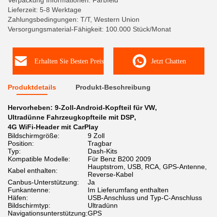
Verpackung Informationen: Farbfeld
Lieferzeit: 5-8 Werktage
Zahlungsbedingungen: T/T, Western Union
Versorgungsmaterial-Fähigkeit: 100.000 Stück/Monat
Erhalten Sie Besten Preis
Jetzt Chatten
Produktdetails
Produkt-Beschreibung
Hervorheben:
9-Zoll-Android-Kopfteil für VW
,
Ultradünne Fahrzeugkopfteile mit DSP
,
4G WiFi-Header mit CarPlay
Bildschirmgröße:
9 Zoll
Position:
Tragbar
Typ:
Dash-Kits
Kompatible Modelle:
Für Benz B200 2009
Hauptstrom, USB, RCA, GPS-Antenne,
Kabel enthalten:
Reverse-Kabel
Canbus-Unterstützung:
Ja
Funkantenne:
Im Lieferumfang enthalten
Häfen:
USB-Anschluss und Typ-C-Anschluss
Bildschirmtyp:
Ultradünn
Navigationsunterstützung:
GPS