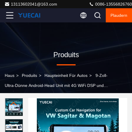
13113602041@163.com
0086-13556826760
Plaudern
Produits
Haus
>
Produits
>
Haupteinheit Für Autos
>
9-Zoll-
Ultra-Dünne Android-Head Unit mit 4G WiFi DSP und
CarPlay-Unterstützung für VW Sagitar Magotan