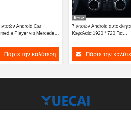
Βίντεο
 ιντσών Android Car
7 ιντσών Android αυτοκίνητ
imedia Player για Mercedes
Κεφαλαία 1920 * 720 Για
 Με Ραδιοφωνικό Σύστημα
Chrysler / Dodge / Jeep
S
Πάρτε την καλύτερη
Πάρτε την καλύτ
τιμή
τιμή
Shenzhen Yuecai Automotive Parts Co., Lt