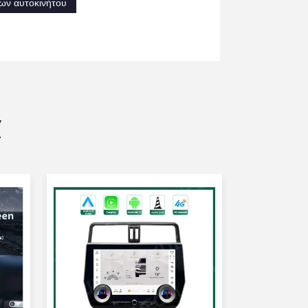
ων αυτοκινήτου
α