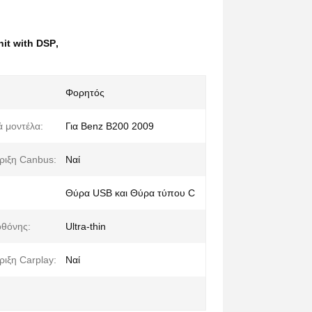
nit with DSP
,
Φορητός
 μοντέλα:
Για Benz B200 2009
ριξη Canbus:
Ναί
Θύρα USB και Θύρα τύπου C
οθόνης:
Ultra-thin
ιξη Carplay:
Ναί