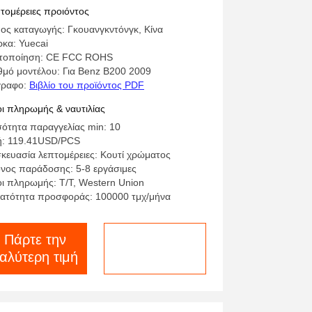
pport for VW Sagitar Magotan
τομέρειες προιόντος
ος καταγωγής: Γκουανγκντόνγκ, Κίνα
κα: Yuecai
τοποίηση: CE FCC ROHS
θμό μοντέλου: Για Benz B200 2009
γραφο:
Βιβλίο του προϊόντος PDF
ι πληρωμής & ναυτιλίας
ότητα παραγγελίας min: 10
ή: 119.41USD/PCS
κευασία λεπτομέρειες: Κουτί χρώματος
νος παράδοσης: 5-8 εργάσιμες
ι πληρωμής: T/T, Western Union
ατότητα προσφοράς: 100000 τμχ/μήνα
Πάρτε την
Συνομιλία τώρα
αλύτερη τιμή