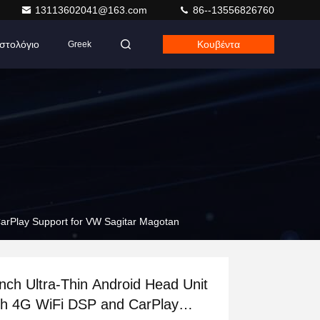
13113602041@163.com
86--13556826760
Ιστολόγιο
Κουβέντα
Greek
CarPlay Support for VW Sagitar Magotan
inch Ultra-Thin Android Head Unit
th 4G WiFi DSP and CarPlay