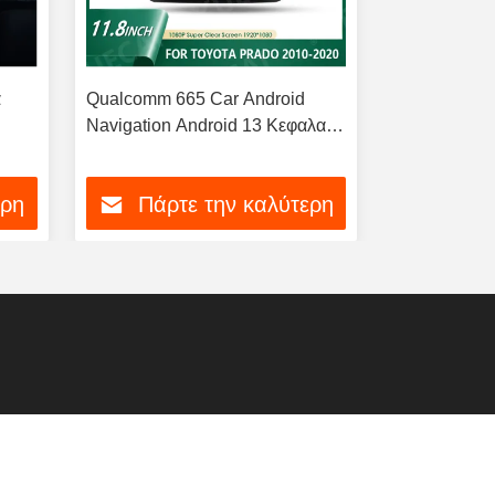
α
Qualcomm 665 Car Android
Πρωτεύουσα
Navigation Android 13 Κεφαλαία
αυτοκινήτων
Για την Toyota Prado 10-22
12.3 ιντσών
Παγκόσμιο 
ερη
Πάρτε την καλύτερη
Πάρτ
αυτοκινήτων
τιμή
d