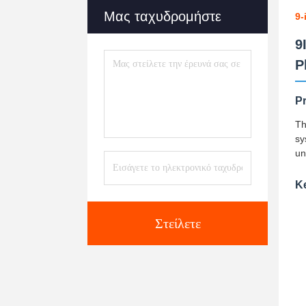
Μας ταχυδρομήστε
9-
9
P
P
Th
sy
un
K
Στείλετε