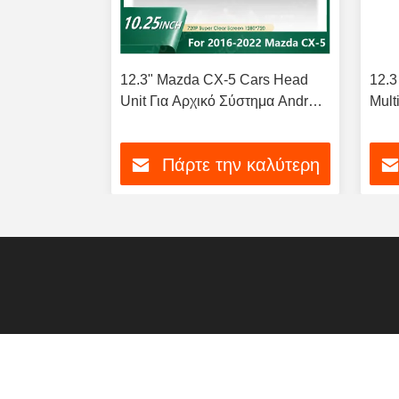
ση
12.3" Mazda CX-5 Cars Head
12.3
σών
Unit Για Αρχικό Σύστημα Android
Mult
7-2010 C
Σύστημα CarPlay
Benz
GP
 καλύτερη
Πάρτε την καλύτερη
τιμή