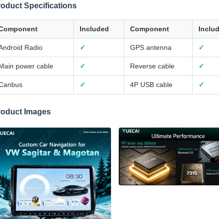
oduct Specifications
Component
Included
Component
Inclu
Android Radio
✓
GPS antenna
✓
Main power cable
✓
Reverse cable
✓
Canbus
✓
4P USB cable
✓
roduct Images