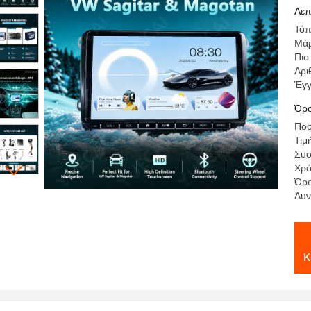
Su
Λεπ
Τόπ
Μάρ
Πισ
Αρι
Έγ
Όρο
Ποσ
Τιμ
Συσ
Χρό
Όρο
Δυν
κ