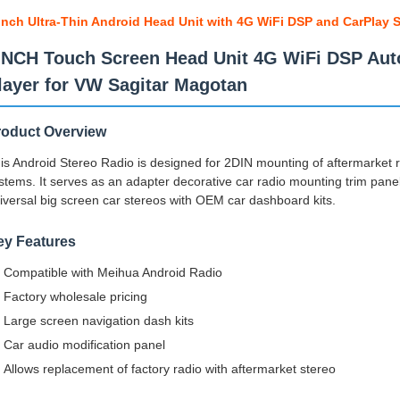
inch Ultra-Thin Android Head Unit with 4G WiFi DSP and CarPlay 
INCH Touch Screen Head Unit 4G WiFi DSP Aut
layer for VW Sagitar Magotan
roduct Overview
is Android Stereo Radio is designed for 2DIN mounting of aftermarket 
stems. It serves as an adapter decorative car radio mounting trim panel 
iversal big screen car stereos with OEM car dashboard kits.
ey Features
Compatible with Meihua Android Radio
Factory wholesale pricing
Large screen navigation dash kits
Car audio modification panel
Allows replacement of factory radio with aftermarket stereo