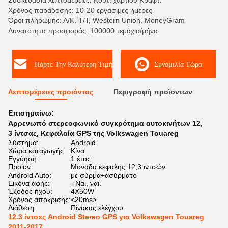
Συσκευασία λεπτομέρειες: Κουτί χαρτιού Κράφτ.
Χρόνος παράδοσης: 10-20 εργάσιμες ημέρες
Όροι πληρωμής: Λ/Κ, Τ/Τ, Western Union, MoneyGram
Δυνατότητα προσφοράς: 100000 τεμάχια/μήνα
Πάρτε Την Καλύτερη Τιμή
Συνομιλία Τώρα
Λεπτομέρειες προιόντος
Περιγραφή προϊόντων
Επισημαίνω:
Αρρενωπό στερεοφωνικό συγκρότημα αυτοκινήτων 12
,
3 ίντσας
,
Κεφαλαία GPS της Volkswagen Touareg
Σύστημα:
Android
Χώρα καταγωγής:
Κίνα
Εγγύηση:
1 έτος
Προϊόν:
Μονάδα κεφαλής 12,3 ιντσών
Android Auto:
με σύρμα+ασύρματο
Εικόνα αφής:
- Ναι, ναι.
Έξοδος ήχου:
4X50W
Χρόνος απόκρισης:
<20ms>
Διάθεση:
Πίνακας ελέγχου
12.3 ίντσες Android Stereo GPS για Volkswagen Touareg
2011-2017