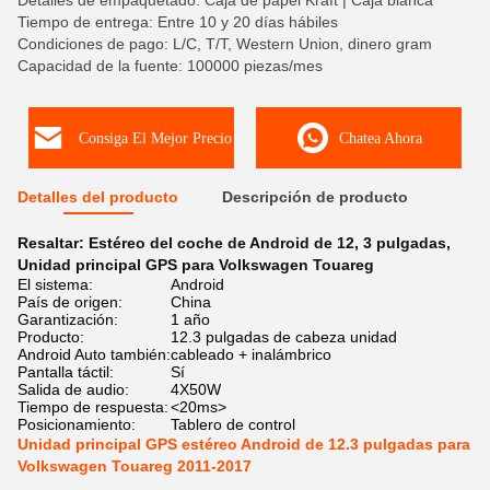
Detalles de empaquetado: Caja de papel Kraft | Caja blanca
Tiempo de entrega: Entre 10 y 20 días hábiles
Condiciones de pago: L/C, T/T, Western Union, dinero gram
Capacidad de la fuente: 100000 piezas/mes
Consiga El Mejor Precio
Chatea Ahora
Detalles del producto
Descripción de producto
Resaltar:
Estéreo del coche de Android de 12
,
3 pulgadas
,
Unidad principal GPS para Volkswagen Touareg
El sistema:
Android
País de origen:
China
Garantización:
1 año
Producto:
12.3 pulgadas de cabeza unidad
Android Auto también:
cableado + inalámbrico
Pantalla táctil:
Sí
Salida de audio:
4X50W
Tiempo de respuesta:
<20ms>
Posicionamiento:
Tablero de control
Unidad principal GPS estéreo Android de 12.3 pulgadas para
Volkswagen Touareg 2011-2017