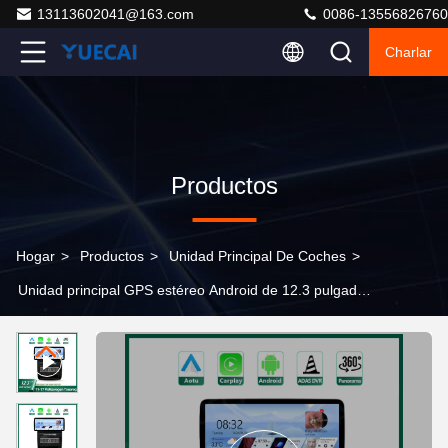
13113602041@163.com
0086-13556826760
Charlar
Productos
Hogar
>
Productos
>
Unidad Principal De Coches
>
Unidad principal GPS estéreo Android de 12.3 pulgadas
para Volkswagen Touareg 2011-2017