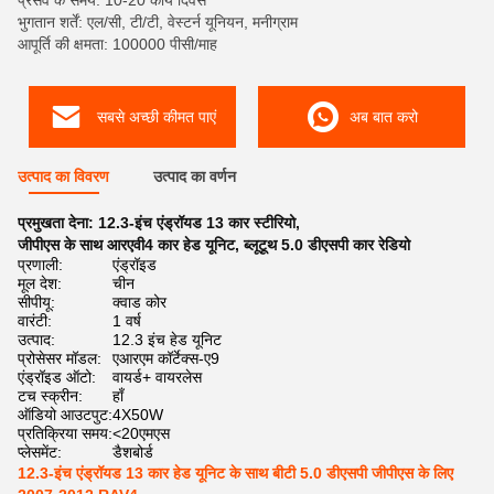
प्रसव के समय: 10-20 कार्य दिवस
भुगतान शर्तें: एल/सी, टी/टी, वेस्टर्न यूनियन, मनीग्राम
आपूर्ति की क्षमता: 100000 पीसी/माह
सबसे अच्छी कीमत पाएं
अब बात करो
उत्पाद का विवरण
उत्पाद का वर्णन
प्रमुखता देना:
12.3-इंच एंड्रॉयड 13 कार स्टीरियो
,
जीपीएस के साथ आरएवी4 कार हेड यूनिट
,
ब्लूटूथ 5.0 डीएसपी कार रेडियो
प्रणाली:
एंड्रॉइड
मूल देश:
चीन
सीपीयू:
क्वाड कोर
वारंटी:
1 वर्ष
उत्पाद:
12.3 इंच हेड यूनिट
प्रोसेसर मॉडल:
एआरएम कॉर्टेक्स-ए9
एंड्रॉइड ऑटो:
वायर्ड+ वायरलेस
टच स्क्रीन:
हाँ
ऑडियो आउटपुट:
4X50W
प्रतिक्रिया समय:
<20एमएस
प्लेसमेंट:
डैशबोर्ड
12.3-इंच एंड्रॉयड 13 कार हेड यूनिट के साथ बीटी 5.0 डीएसपी जीपीएस के लिए