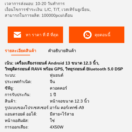
เวลาการส่งมอบ: 10-20 วันทำการ
เงื่อนไขการชำระเงิน: L/C, T/T, เวสเทิร์นยูเนี่ยน,
สามารถในการผลิต: 100000pcs/เดือน
หา ราคา ที่ ดี ที่สุด
คุยตอนนี้
รายละเอียดสินค้า
คําอธิบายสินค้า
เน้น:
เครื่องเสียงรถยนต์ Android 13 ขนาด 12.3 นิ้ว
,
วิทยุติดรถยนต์ RAV4 พร้อม GPS
,
วิทยุรถยนต์ Bluetooth 5.0 DSP
ระบบ:
หุ่นยนต์
ประเทศกําเนิด:
จีน
ซีพียู:
ควอดคอร์
การรับประกัน:
1 ปี
สินค้า:
หน้าจอขนาด 12.3 นิ้ว
รูปแบบของโปรเซสเซอร์:
อาร์ม คอร์เทกซ์-A9
แอนดรอยด์ ออโต้:
มีสาย+ไร้สาย
หน้าจอสัมผัส:
ใช่
การออกเสียง:
4X50W