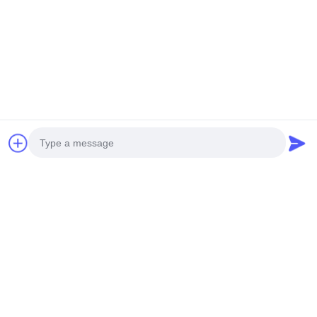
ผลิตภัณฑ์คล้ายกัน
วิดีโอ
Mazda CX-5
12เครื่องเล่นมัลติมีเดีย
7 นิ้ว Android Ca
ad Unit สําหรับ
รถยนต์ Android
Head Unit 1920
Photo
ม Android
ขนาด.3 นิ้ว สําหรับ
สําหรับ Chrysler 
 CarPlay
Mercedes Benz พร้อม
Dodge / Jeep
Video Call
ราคา ที่ ดี ที่สุด
หา ราคา ที่ ดี ที่สุด
หา ราคา ที่ ดี
ระบบ GPS Radio
Audio Call
Audio