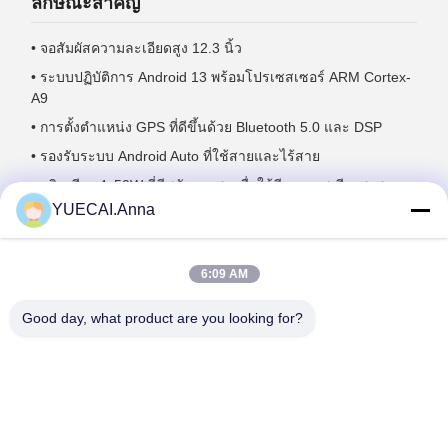
ลักษณะสําคัญ
• จอสัมผัสความละเอียดสูง 12.3 นิ้ว
• ระบบปฏิบัติการ Android 13 พร้อมโปรเซสเซอร์ ARM Cortex-
A9
• การตั้งตําแหน่ง GPS ที่ดีขึ้นด้วย Bluetooth 5.0 และ DSP
• รองรับระบบ Android Auto ที่ใช้สายและไร้สาย
• ผลิตเสียง 4x50W ที่มีพลังงานสูง เพื่อให้มีคุณภาพเสียงสูงสุด
YUECAI.Anna
• เวลาตอบสนองที่รวดเร็ว ต่ํากว่า 20ms สําหรับการทํางานที่
เรียบร้อย
• ออกแบบโดยเฉพาะสําหรับ 2007-2012 รุ่น Toyota RAV4
6:09 AM
Good day, what product are you looking for?
Tags:
การนําทางมัลติมีเดียรถ
ระบบมัลติมีเดียรถยนต์ทั่วไป
เครื่องเล่นมัลติมีเดียรถยนต์ Android