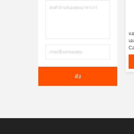
แอ
เอ
Ca
หน
ส่ง