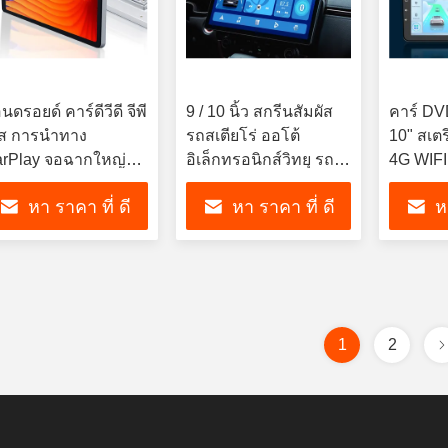
นดรอยด์ คาร์ดีวีดี จีพี
9 / 10 นิ้ว สกรีนสัมผัส
คาร์ DVD
ส การนําทาง
รถสเตียโร่ ออโต้
10" สเตร
rPlay จอฉากใหญ่
อิเล็กทรอนิกส์วิทยุ รถ
4G WIFI
่วยควบคุมศูนย์รวม
GPS ระบบนําทาง
หา ราคา ที่ ดี
หา ราคา ที่ ดี
ห
ที่สุด
ที่สุด
1
2