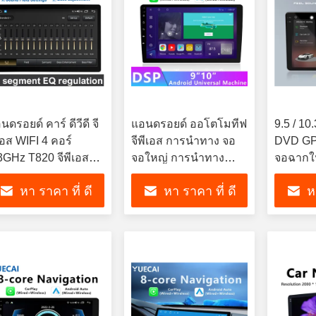
นดรอยด์ คาร์ ดีวีดี จี
แอนดรอยด์ ออโตโมทีฟ
9.5 / 10
เอส WIFI 4 คอร์
จีพีเอส การนําทาง จอ
DVD GP
3GHz T820 จีพีเอส
จอใหญ่ การนําทาง
จอฉากใ
นดรอยด์ 8.1 คาร์ ส
รถยนต์ เครื่องบูรณา
รถยนต์
หา ราคา ที่ ดี
หา ราคา ที่ ดี
ห
รีย ดีวีดี จีพีเอส
การ
ที่สุด
ที่สุด