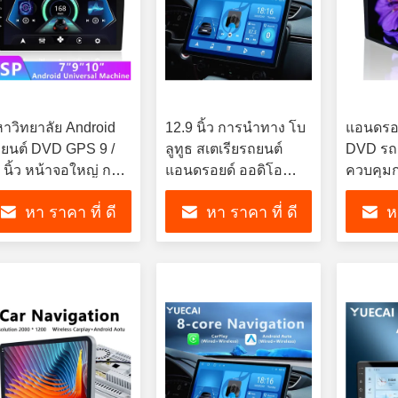
าวิทยาลัย Android
12.9 นิ้ว การนําทาง โบ
แอนดรอ
ยนต์ DVD GPS 9 /
ลูทูธ สเตเรียรถยนต์
DVD รถ
 นิ้ว หน้าจอใหญ่ กา
แอนดรอยด์ ออดิโอ
ควบคุม
ําทางรถยนต์ GPS
GPS การนําทาง จอ
การนํา
หา ราคา ที่ ดี
หา ราคา ที่ ดี
ห
ayer
ใหญ่
ที่สุด
ที่สุด