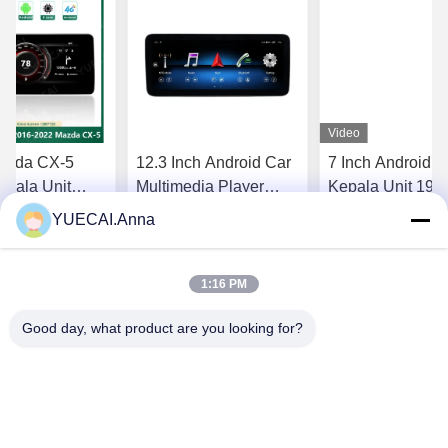
Video
Mazda CX-5
12.3 Inch Android Car
7 Inch Android M
epala Unit
Multimedia Player
Kepala Unit 1920
istem Asli
untuk Mercedes Benz
720 Untuk Chrysl
YUECAI.Anna
 Sistem
Dengan Sistem GPS
Dodge / Jeep
apatkan Harga
Dapatkan Harga
Dapatkan H
y
Radio Audio
1:16 PM
Terbaik
Terbaik
Terbaik
Good day, what product are you looking for?
Shenzhen Yuecai Automotive Parts Co., Ltd
13113602041@163.com