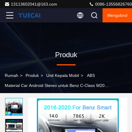
13113602041@163.com
0086-13556826760
Mengobrol
Produk
Rumah
>
Produk
>
Unit Kepala Mobil
>
ABS
Material Car Android Stereo untuk Benz C-Class W203
GLK-Class C209 2005-2009 dengan 5-8 Hari Kerja
Pengiriman dan MOQ 100PCS