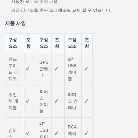
자동차 오디오 수정 패널
공장 라디오를 후판 스테레오로 교체 할 수 있습니다.
제품 사양
구성
포
구성
포
구성
포
요소
함
요소
함
요소
함
안드
6P
GPS
로이
USB
✓
안테
✓
✓
드 라
케이
나
디오
블
리버
주전
라디
스
력 케
✓
✓
오 안
✓
케이
이블
테나
블
4P
RCA
캔버
USB
✓
✓
케이
✓
스
케이