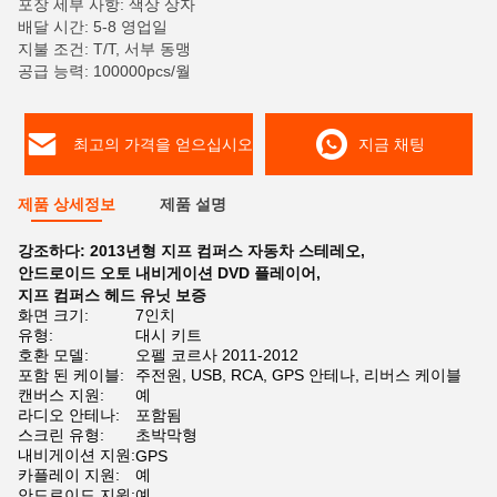
포장 세부 사항: 색상 상자
배달 시간: 5-8 영업일
지불 조건: T/T, 서부 동맹
공급 능력: 100000pcs/월
최고의 가격을 얻으십시오
지금 채팅
제품 상세정보
제품 설명
강조하다:
2013년형 지프 컴퍼스 자동차 스테레오
,
안드로이드 오토 내비게이션 DVD 플레이어
,
지프 컴퍼스 헤드 유닛 보증
화면 크기:
7인치
유형:
대시 키트
호환 모델:
오펠 코르사 2011-2012
포함 된 케이블:
주전원, USB, RCA, GPS 안테나, 리버스 케이블
캔버스 지원:
예
라디오 안테나:
포함됨
스크린 유형:
초박막형
내비게이션 지원:
GPS
카플레이 지원:
예
안드로이드 지원:
예