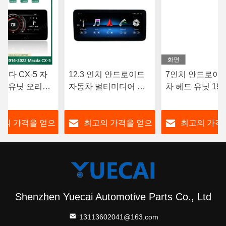
화면
마즈다 CX-5 자
12.3 인치 안드로이드
7인치 안드로이
드 유닛 오리지
자동차 멀티미디어 플
차 헤드 유닛 192
템 안드로이드
레이어 메르세데스 벤
크라이슬러 / 도지 
 카플레이
츠
프
고의 가격을 얻으
최고의 가격을 얻으
최고의 가격
십시오
십시오
십시오
Shenzhen Yuecai Automotive Parts Co., Ltd
13113602041@163.com