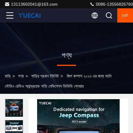
13113602041@163.com
0086-13556826760
চ্যাট
পণ্য
বাড়ি
>
পণ্য
>
গাড়ির প্রধান ইউনিট
>
জিপ কম্পাস ২০১৩ এর জন্য অটো
স্টেরিও রেডিও অ্যান্ড্রয়েড গাড়ি নেভিগেশন ডিভিডি প্লেয়ার