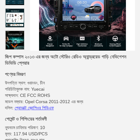
জিপ কম্পাস ২০১৩ এর জন্য অটো স্টেরিও রেডিও অ্যান্ড্রয়েড গাড়ি নেভিগেশন
ডিভিডি প্লেয়ার
পণ্যের বিবরণ
উৎপত্তি স্থল: গুয়াংডং, চীন
পরিচিতিমুলক নাম: Yuecai
সাক্ষ্যদান: CE FCC ROHS
মডেল নম্বার: Opel Corsa 2011-2012 এর জন্য
দলিল:
প্রোডাক্ট ব্রোশিওর পিডিএফ
পেমেন্ট ও শিপিংয়ের শর্তাবলী
ন্যূনতম চাহিদার পরিমাণ: 10
মূল্য: 117.94 USD/PCS