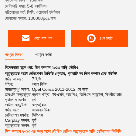
প্যাকেজিং বিবরণ: রঙের বাক্স
ডেলিভারি সময়: 5-8 কার্যদিবস
পরিশোধের শর্ত: টি/টি, ওয়েস্টার্ন ইউনিয়ন
যোগানের ক্ষমতা: 100000pcs/মাস
সেরা দাম পান
এখন চ্যাট
পণ্যের বিবরণ
পণ্যের বর্ণনা
বিশেষভাবে তুলে ধরা:
জিপ কম্পাস ২০১৩ গাড়ি স্টেরিও
,
অ্যান্ড্রয়েড অটো নেভিগেশন ডিভিডি প্লেয়ার
,
গ্যারান্টি সহ জিপ কম্পাস হেড ইউনিট
পর্দার আকার:
7 ইঞ্চি
টাইপ:
ড্যাশ কিটস
সামঞ্জস্যপূর্ণ মডেল:
Opel Corsa 2011-2012 এর জন্য
তারগুলি অন্তর্ভুক্ত:
প্রধান শক্তি, ইউএসবি, আরসিএ, জিপিএস অ্যান্টেনা, বিপরীত তার
ক্যানবাস সমর্থন:
হ্যাঁ
রেডিও অ্যান্টেনা:
অন্তর্ভুক্ত
পর্দার ধরন:
অত্যন্ত চিকন
নেভিগেশন সমর্থন:
জিপিএস
Carplay সমর্থন:
হ্যাঁ
অ্যান্ড্রয়েড সমর্থন:
হ্যাঁ
জিপ কম্পাস ২০১৩ এর জন্য অটো স্টেরিও রেডিও অ্যান্ড্রয়েড গাড়ি নেভিগেশন ডিভিডি