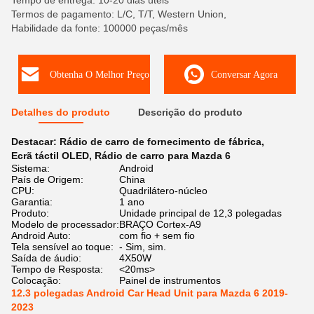
Tempo de entrega: 10-20 dias úteis
Termos de pagamento: L/C, T/T, Western Union,
Habilidade da fonte: 100000 peças/mês
Obtenha O Melhor Preço
Conversar Agora
Detalhes do produto
Descrição do produto
Destacar:
Rádio de carro de fornecimento de fábrica
,
Ecrã táctil OLED
,
Rádio de carro para Mazda 6
Sistema:
Android
País de Origem:
China
CPU:
Quadrilátero-núcleo
Garantia:
1 ano
Produto:
Unidade principal de 12,3 polegadas
Modelo de processador:
BRAÇO Cortex-A9
Android Auto:
com fio + sem fio
Tela sensível ao toque:
- Sim, sim.
Saída de áudio:
4X50W
Tempo de Resposta:
<20ms>
Colocação:
Painel de instrumentos
12.3 polegadas Android Car Head Unit para Mazda 6 2019-
2023