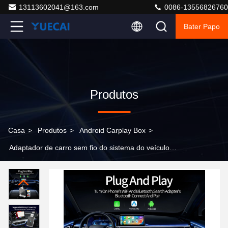
13113602041@163.com
0086-13556826760
Bater Papo
Produtos
Casa
>
Produtos
>
Android Carplay Box
>
Adaptador de carro sem fio do sistema do veículo
compatível com Plug and Play para preço de atacado
Suporte ao controle do volante