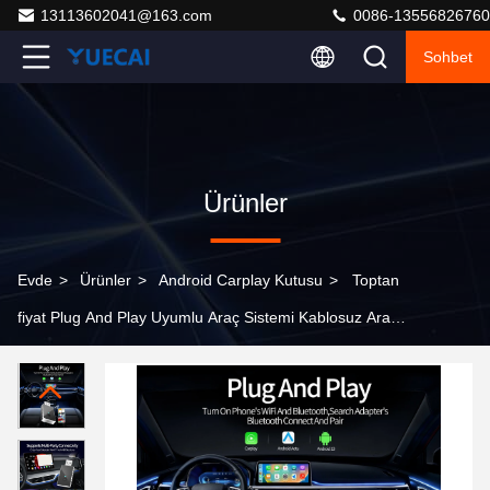
13113602041@163.com
0086-13556826760
Sohbet
Ürünler
Evde
>
Ürünler
>
Android Carplay Kutusu
>
Toptan
fiyat Plug And Play Uyumlu Araç Sistemi Kablosuz Araç
Adaptörü Destek Direksiyon Kontrolü