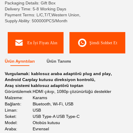
Packaging Details: Gift Box
Delivery Time: 5-8 Working Days
Payment Terms: L/C,T/T,Western Union,
Supply Ability: 500000PCS/Month
En İyi Fiyatı Alın
Şimdi Sohbet Et
Ürün Ayrıntıları
Ürün Tanımı
Vurgulamak:
kablosuz araba adaptörü plug and play
,
Android Carplay kutusu direksiyon kontrolü
,
Araç sistemi kablosuz adaptörü toptan
Görüntülemek:
HDMI çıkışı, 1080p çözünürlüğü destekler
Malzeme:
Karams
Bağlantı:
Bluetooth, Wi-Fi, USB
Liman:
USB
Soket:
USB Type-A USB Type-C
Model:
Otobüs kutusu
Araba:
Evrensel