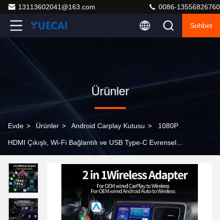
13113602041@163.com
0086-13556826760
Sohbet
Ürünler
Evde
>
Ürünler
>
Android Carplay Kutusu
>
1080P
HDMI Çıkışlı, Wi-Fi Bağlantılı ve USB Type-C Evrensel
Android Carplay Kutusu