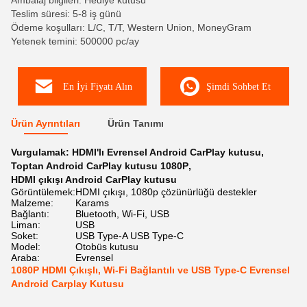
Ambalaj bilgileri: Hediye kutusu
Teslim süresi: 5-8 iş günü
Ödeme koşulları: L/C, T/T, Western Union, MoneyGram
Yetenek temini: 500000 pc/ay
En İyi Fiyatı Alın
Şimdi Sohbet Et
Ürün Ayrıntıları
Ürün Tanımı
Vurgulamak:
HDMI'lı Evrensel Android CarPlay kutusu
,
Toptan Android CarPlay kutusu 1080P
,
HDMI çıkışı Android CarPlay kutusu
Görüntülemek:
HDMI çıkışı, 1080p çözünürlüğü destekler
Malzeme:
Karams
Bağlantı:
Bluetooth, Wi-Fi, USB
Liman:
USB
Soket:
USB Type-A USB Type-C
Model:
Otobüs kutusu
Araba:
Evrensel
1080P HDMI Çıkışlı, Wi-Fi Bağlantılı ve USB Type-C Evrensel
Android Carplay Kutusu