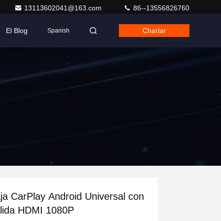
13113602041@163.com
86--13556826760
El Blog
Charlar
Spanish
ja CarPlay Android Universal con
lida HDMI 1080P