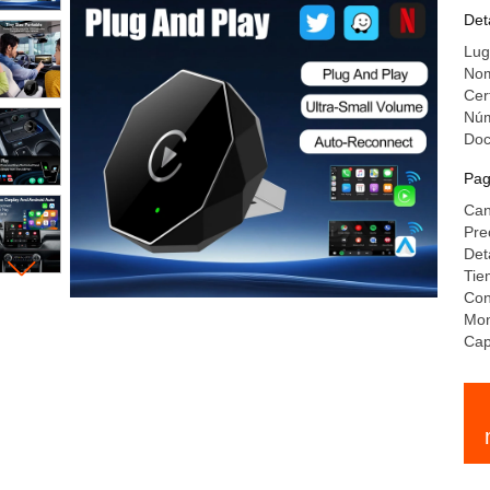
Det
Lug
Nom
Cer
Núm
Do
Pag
Can
Pre
Det
Tie
Con
Mo
Cap