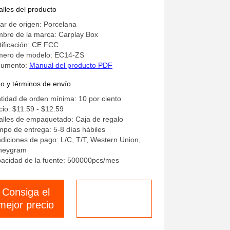
alles del producto
ar de origen: Porcelana
bre de la marca: Carplay Box
tificación: CE FCC
ero de modelo: EC14-ZS
cumento:
Manual del producto PDF
o y términos de envío
tidad de orden mínima: 10 por ciento
cio: $11.59 - $12.59
alles de empaquetado: Caja de regalo
mpo de entrega: 5-8 días hábiles
diciones de pago: L/C, T/T, Western Union,
neygram
acidad de la fuente: 500000pcs/mes
Consiga el
Chatea ahora
mejor precio