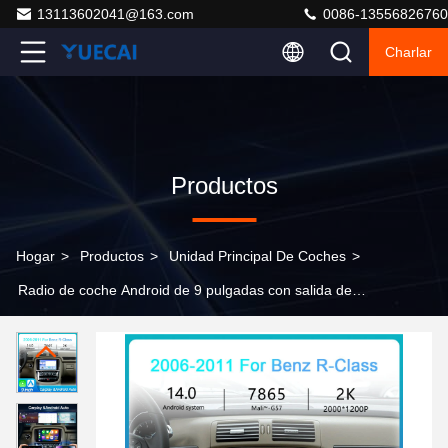
13113602041@163.com
0086-13556826760
Charlar
Productos
Hogar
>
Productos
>
Unidad Principal De Coches
>
Radio de coche Android de 9 pulgadas con salida de
audio de 4 x 50W, con certificación CE/FCC/ROHS,
unidad principal para colocación en el salpicadero