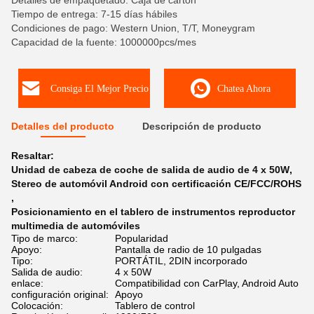
Detalles de empaquetado: Caja de cartón
Tiempo de entrega: 7-15 días hábiles
Condiciones de pago: Western Union, T/T, Moneygram
Capacidad de la fuente: 1000000pcs/mes
Consiga El Mejor Precio
Chatea Ahora
Detalles del producto
Descripción de producto
Resaltar:
Unidad de cabeza de coche de salida de audio de 4 x 50W
,
Stereo de automóvil Android con certificación CE/FCC/ROHS
,
Posicionamiento en el tablero de instrumentos reproductor
multimedia de automóviles
Tipo de marco:
Popularidad
Apoyo:
Pantalla de radio de 10 pulgadas
Tipo:
PORTÁTIL, 2DIN incorporado
Salida de audio:
4 x 50W
enlace:
Compatibilidad con CarPlay, Android Auto
configuración original:
Apoyo
Colocación:
Tablero de control