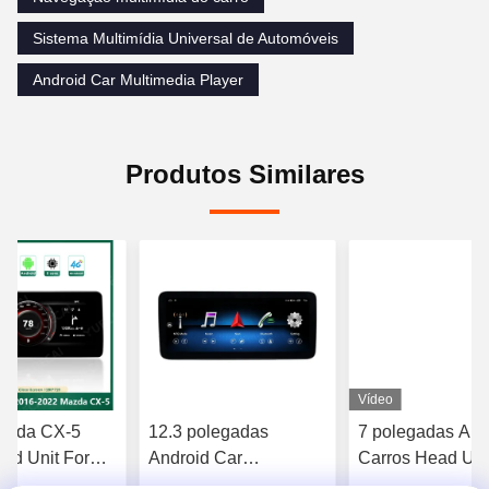
Sistema Multimídia Universal de Automóveis
Android Car Multimedia Player
Produtos Similares
Vídeo
Mazda CX-5
12.3 polegadas
7 polegadas And
ad Unit For
Android Car
Carros Head Uni
l System
Multimedia Player para
* 720 Para Chrysl