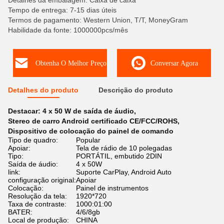
Detalhes da embalagem: Caixa de caixa
Tempo de entrega: 7-15 dias úteis
Termos de pagamento: Western Union, T/T, MoneyGram
Habilidade da fonte: 1000000pcs/mês
Obtenha O Melhor Preço
Conversar Agora
Detalhes do produto
Descrição do produto
Destacar:
4 x 50 W de saída de áudio
,
Stereo de carro Android certificado CE/FCC/ROHS
,
Dispositivo de colocação do painel de comando
Tipo de quadro:
Popular
Apoiar:
Tela de rádio de 10 polegadas
Tipo:
PORTÁTIL, embutido 2DIN
Saída de áudio:
4 x 50W
link:
Suporte CarPlay, Android Auto
configuração original:
Apoiar
Colocação:
Painel de instrumentos
Resolução da tela:
1920*720
Taxa de contraste:
1000:01:00
BATER:
4/6/8gb
Local de produção:
CHINA