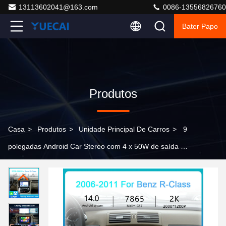
13113602041@163.com
0086-13556826760
Bater Papo
Produtos
Casa
>
Produtos
>
Unidade Principal De Carros
>
9
polegadas Android Car Stereo com 4 x 50W de saída de
áudio CE/FCC/ROHS Certified Dashboard Placement
Head Unit