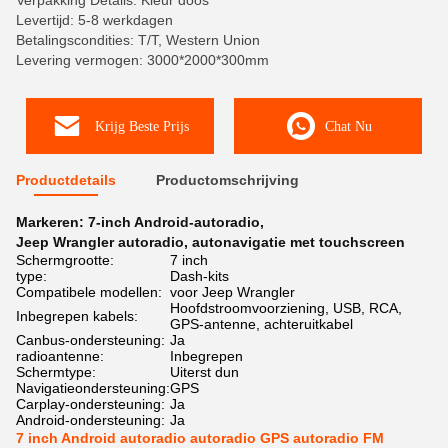
Verpakking Details: Kleur doos
Levertijd: 5-8 werkdagen
Betalingscondities: T/T, Western Union
Levering vermogen: 3000*2000*300mm
Krijg Beste Prijs
Chat Nu
Productdetails
Productomschrijving
Markeren:
7-inch Android-autoradio
,
Jeep Wrangler autoradio
,
autonavigatie met touchscreen
Schermgrootte:
7 inch
type:
Dash-kits
Compatibele modellen:
voor Jeep Wrangler
Hoofdstroomvoorziening, USB, RCA,
Inbegrepen kabels:
GPS-antenne, achteruitkabel
Canbus-ondersteuning:
Ja
radioantenne:
Inbegrepen
Schermtype:
Uiterst dun
Navigatieondersteuning:
GPS
Carplay-ondersteuning:
Ja
Android-ondersteuning:
Ja
7 inch Android autoradio autoradio GPS autoradio FM