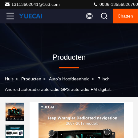
13113602041@163.com
0086-13556826760
Chatten
Producten
Huis
>
Producten
>
Auto's Hoofdeenheid
>
7 inch
Android autoradio autoradio GPS autoradio FM digitale
signaalprocessor touchscreen navigatie voor Jeep
Wrangler