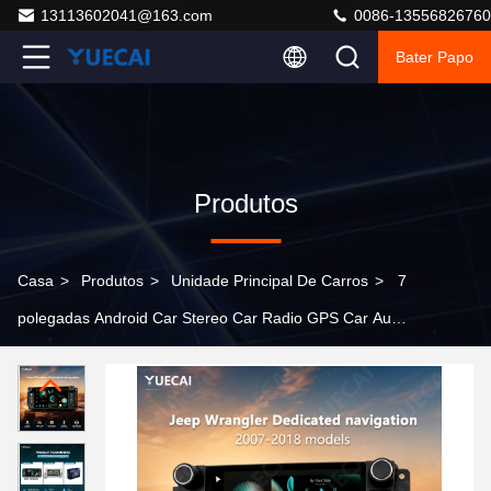
13113602041@163.com
0086-13556826760
Bater Papo
Produtos
Casa
>
Produtos
>
Unidade Principal De Carros
>
7
polegadas Android Car Stereo Car Radio GPS Car Audio
FM Processador de sinal digital Navegação de tela
sensível ao toque para Jeep Wrangler