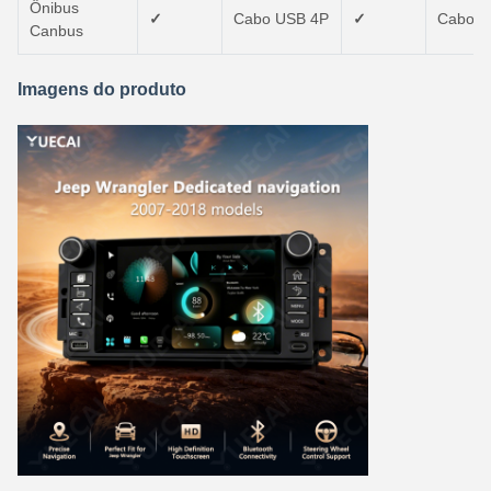
Ônibus
✓
Cabo USB 4P
✓
Cabo 
Canbus
Imagens do produto