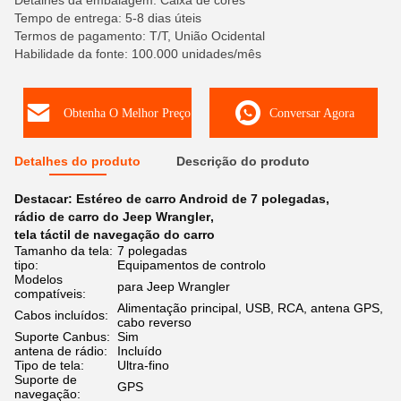
Detalhes da embalagem: Caixa de cores
Tempo de entrega: 5-8 dias úteis
Termos de pagamento: T/T, União Ocidental
Habilidade da fonte: 100.000 unidades/mês
Obtenha O Melhor Preço
Conversar Agora
Detalhes do produto
Descrição do produto
Destacar:
Estéreo de carro Android de 7 polegadas
,
rádio de carro do Jeep Wrangler
,
tela táctil de navegação do carro
Tamanho da tela:
7 polegadas
tipo:
Equipamentos de controlo
Modelos
para Jeep Wrangler
compatíveis:
Alimentação principal, USB, RCA, antena GPS,
Cabos incluídos:
cabo reverso
Suporte Canbus:
Sim
antena de rádio:
Incluído
Tipo de tela:
Ultra-fino
Suporte de
GPS
navegação: