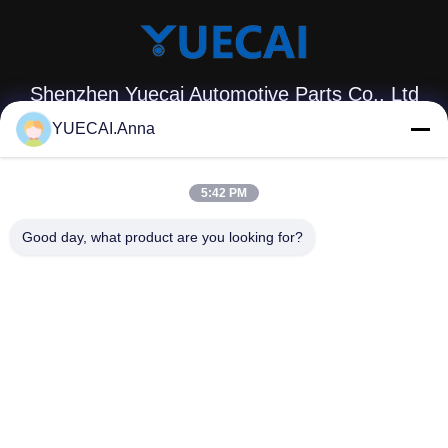
Shenzhen Yuecai Automotive Parts Co., Ltd
YUECAI.Anna
13113602041@163.com
0086-13556826760
5:42 PM
Drugie piętro, budynek 1, strefa C, strefa przemysłowa
Good day, what product are you looking for?
Nantou, społeczność Dongfang, ulica Songgang, dzielnica
Bao'an.
Chiny Dobra jakość Jednostka główna samochodów
Sprzedawca. 2024-2026 Shenzhen Yuecai Automotive Parts
Co., Ltd Wszystkie prawa zastrzeżone.