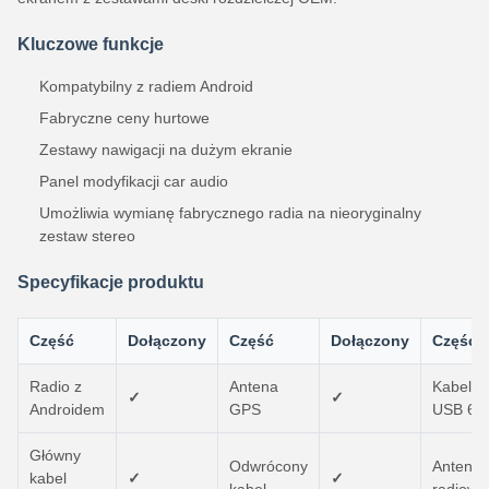
Kluczowe funkcje
Kompatybilny z radiem Android
Fabryczne ceny hurtowe
Zestawy nawigacji na dużym ekranie
Panel modyfikacji car audio
Umożliwia wymianę fabrycznego radia na nieoryginalny
zestaw stereo
Specyfikacje produktu
Część
Dołączony
Część
Dołączony
Część
Radio z
Antena
Kabel
✓
✓
Androidem
GPS
USB 6P
Główny
Odwrócony
Antena
kabel
✓
✓