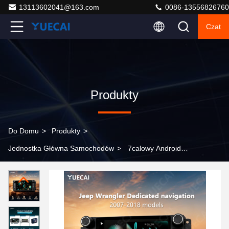
13113602041@163.com
0086-13556826760
Czat
Produkty
Do Domu
>
Produkty
>
Jednostka Główna Samochodów
>
7calowy Android
Stereo samochodowe Radio samochodowe GPS Audio
samochodowe FM cyfrowy procesor sygnału Nawigacja
ekranu dotykowego dla Jeep Wrangler