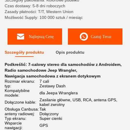
Szczegóły pakowania: Kolorowe pudełko
Czas dostawy: 5-8 dni roboczych
Zasady płatności: T/T, Western Union
Możliwość Supply: 100 000 sztuk / miesiąc
Najlepszą Cenę
Czatuj Teraz
Szczegóły produktu
Opis produktu
Podkreślić:
7-calowy stereo dla samochodów z Androidem
,
Radio samochodowe Jeep Wrangler
,
Nawigacja samochodowa z ekranem dotykowym
Rozmiar ekranu:
7 cali
typ:
Zestawy Dash
Kompatybilne
dla Jeepa Wranglera
modele:
Zasilanie główne, USB, RCA, antena GPS,
Dołączone kable:
kabel zwrotny
Obsługa Canbusa:
Tak
anteny radiowej:
Dołączony
Typ ekranu:
Super cienki
Wsparcie
GPS
nawigacji: