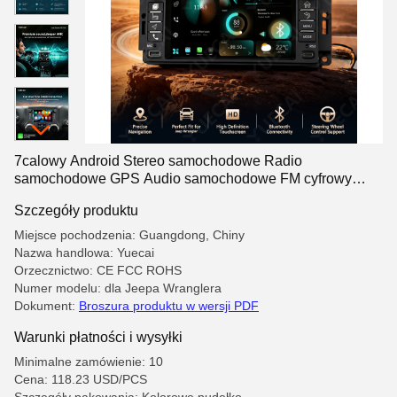
7calowy Android Stereo samochodowe Radio
samochodowe GPS Audio samochodowe FM cyfrowy
procesor sygnału Nawigacja ekranu dotykowego dla Jeep
Szczegóły produktu
Wrangler
Miejsce pochodzenia: Guangdong, Chiny
Nazwa handlowa: Yuecai
Orzecznictwo: CE FCC ROHS
Numer modelu: dla Jeepa Wranglera
Dokument:
Broszura produktu w wersji PDF
Warunki płatności i wysyłki
Minimalne zamówienie: 10
Cena: 118.23 USD/PCS