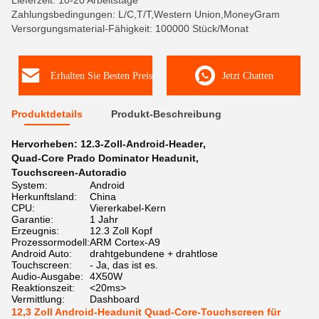
Lieferzeit: 10-20 Arbeitstage
Zahlungsbedingungen: L/C,T/T,Western Union,MoneyGram
Versorgungsmaterial-Fähigkeit: 100000 Stück/Monat
Erhalten Sie Besten Preis
Jetzt Chatten
Produktdetails
Produkt-Beschreibung
Hervorheben:
12.3-Zoll-Android-Header
,
Quad-Core Prado Dominator Headunit
,
Touchscreen-Autoradio
System:
Android
Herkunftsland:
China
CPU:
Viererkabel-Kern
Garantie:
1 Jahr
Erzeugnis:
12.3 Zoll Kopf
Prozessormodell:
ARM Cortex-A9
Android Auto:
drahtgebundene + drahtlose
Touchscreen:
- Ja, das ist es.
Audio-Ausgabe:
4X50W
Reaktionszeit:
<20ms>
Vermittlung:
Dashboard
12,3 Zoll Android-Headunit Quad-Core-Touchscreen für